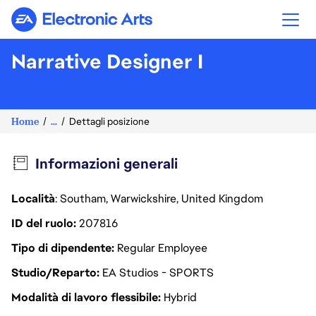
Electronic Arts
Narrative Designer I
Home
...
Dettagli posizione
Informazioni generali
Località
: Southam, Warwickshire, United Kingdom
ID del ruolo
207816
Tipo di dipendente
Regular Employee
Studio/Reparto
EA Studios - SPORTS
Modalità di lavoro flessibile
Hybrid