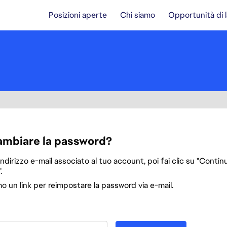
Posizioni aperte
Chi siamo
Opportunità di 
a
ambiare la password?
'indirizzo e-mail associato al tuo account, poi fai clic su "Continu
.
mo un link per reimpostare la password via e-mail.
password col tuo indirizzo e-mail