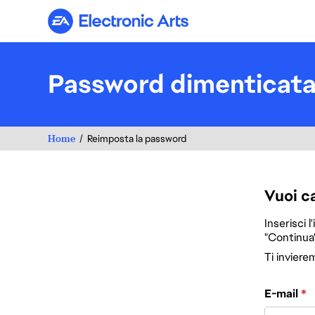
Electronic Arts
Password dimenticat
Home
Reimposta la password
Vuoi c
Inserisci l
"Continua"
Ti inviere
Reimposta la 
E-mail
*