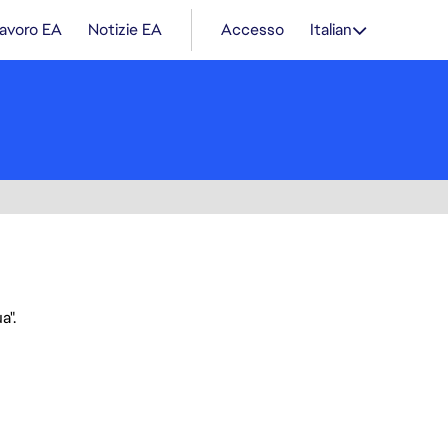
lavoro EA
Notizie EA
Accesso
Italian
a".