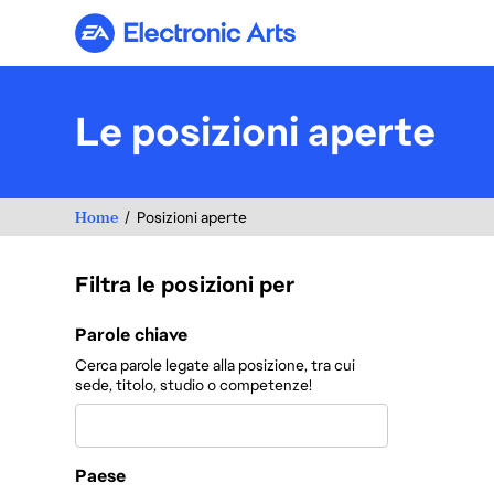
Electronic Arts
Le posizioni aperte
Home
Posizioni aperte
Filtra le posizioni per
Filtra le posizioni per
Parole chiave
Cerca parole legate alla posizione, tra cui
sede, titolo, studio o competenze!
Paese