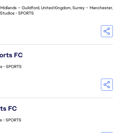
 Midlands
•
Guildford, United Kingdom, Surrey
•
Manchester,
 Studios - SPORTS
orts FC
os - SPORTS
rts FC
os - SPORTS