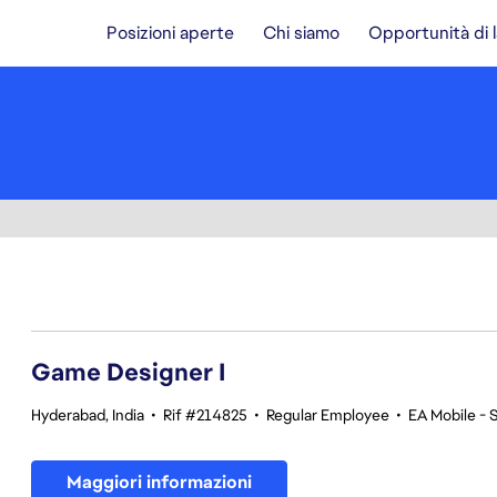
Posizioni aperte
Chi siamo
Opportunità di 
1-20 di 342 risultati
Game Designer I
Hyderabad, India
•
Rif #214825
•
Regular Employee
•
EA Mobile - 
Maggiori informazioni