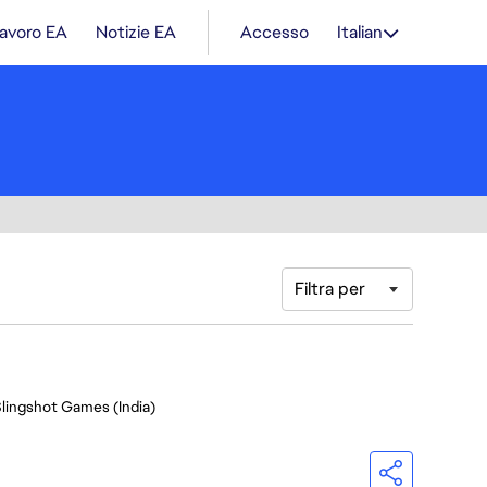
lavoro EA
Notizie EA
Accesso
Italian
Filtra per
Slingshot Games (India)