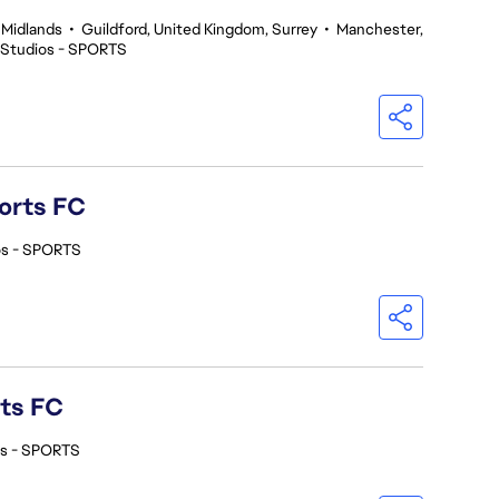
 Midlands
•
Guildford, United Kingdom, Surrey
•
Manchester,
 Studios - SPORTS
orts FC
os - SPORTS
rts FC
os - SPORTS