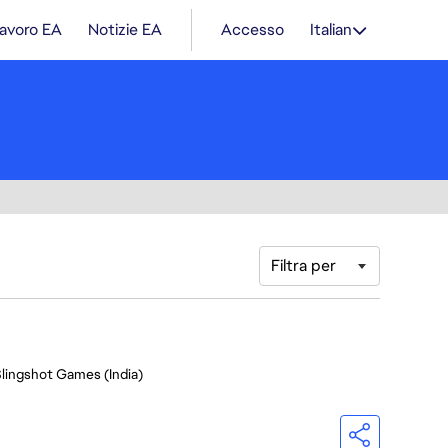
lavoro EA
Notizie EA
Accesso
Italian
Filtra per
Slingshot Games (India)