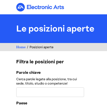
Electronic Arts
Le posizioni aperte
Home
Posizioni aperte
Filtra le posizioni per
Filtra le posizioni per
Parole chiave
Cerca parole legate alla posizione, tra cui
sede, titolo, studio o competenze!
Paese