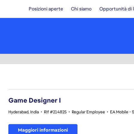
Posizioni aperte
Chi siamo
Opportunità di 
1-20 di 342 risultati
Game Designer I
Hyderabad, India
•
Rif #214825
•
Regular Employee
•
EA Mobile - 
Maggiori informazioni