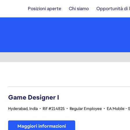
Posizioni aperte
Chi siamo
Opportunità di 
1-20 di 342 risultati
Game Designer I
Hyderabad, India
•
Rif #214825
•
Regular Employee
•
EA Mobile - 
Maggiori informazioni