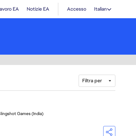
lavoro EA
Notizie EA
Accesso
Italian
Filtra per
Slingshot Games (India)