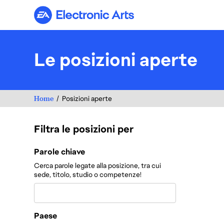
Electronic Arts
Le posizioni aperte
Home
Posizioni aperte
Filtra le posizioni per
Filtra le posizioni per
Parole chiave
Cerca parole legate alla posizione, tra cui
sede, titolo, studio o competenze!
Paese