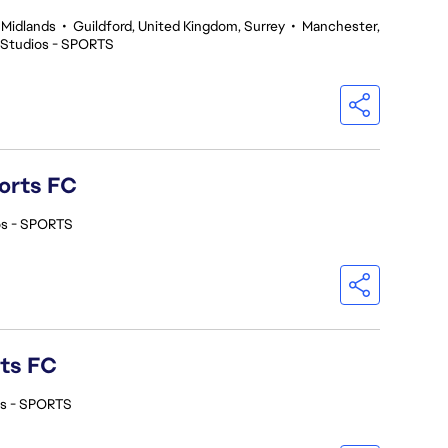
 Midlands
•
Guildford, United Kingdom, Surrey
•
Manchester,
 Studios - SPORTS
orts FC
os - SPORTS
rts FC
os - SPORTS