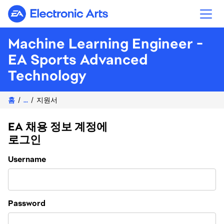
Electronic Arts
Machine Learning Engineer -
EA Sports Advanced
Technology
홈
...
지원서
EA 채용 정보 계정에
로그인
Login
Username
Password