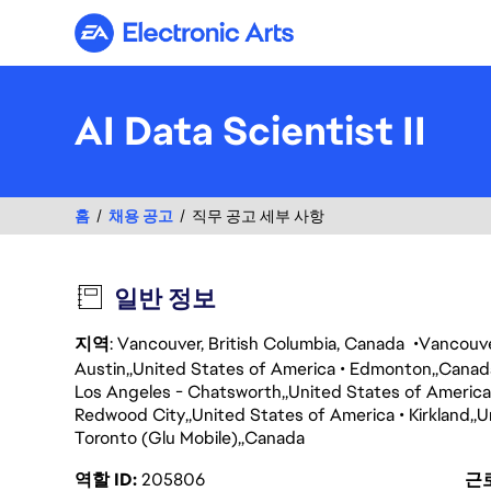
Electronic Arts
AI Data Scientist II
홈
채용 공고
직무 공고 세부 사항
일반 정보
지역
: Vancouver, British Columbia, Canada
Vancouv
Austin
United States of America
Edmonton
Canad
Los Angeles - Chatsworth
United States of America
Redwood City
United States of America
Kirkland
U
Toronto (Glu Mobile)
Canada
역할 ID
205806
근