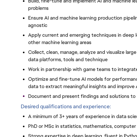
Build, fine-tune and implement AI and machine le
problems
Ensure AI and machine learning production pipelin
agnostic
Apply current and emerging techniques in deep l
other machine learning areas
Collect, clean, manage, analyze and visualize large
data
platforms, tools and technique
Work in partnership with game teams to integrate
Optimize and fine-tune AI models for performance
data to extract meaningful insights and improve 
Document and present findings and solutions to 
Desired qualifications and experience:
A minimum of 3+ years of experience in data sci
PhD or MSc in statistics, mathematics, computer s
Strong expertise in deep learning, fluent in Pyt