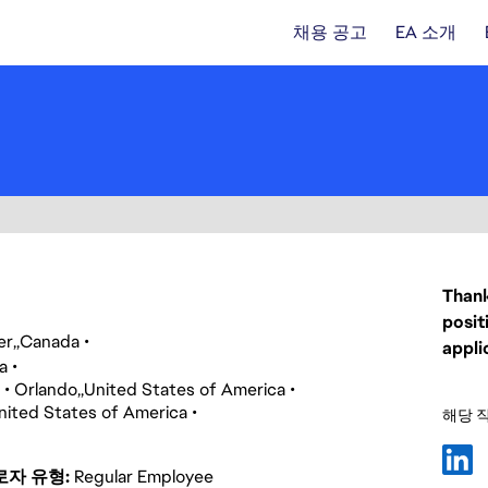
채용 공고
EA 소개
Thank
posit
er
Canada
appli
a
Orlando
United States of America
nited States of America
해당 
로자 유형
Regular Employee