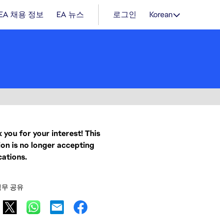
EA 채용 정보
EA 뉴스
로그인
Korean
 you for your interest! This
ion is no longer accepting
cations.
직무 공유