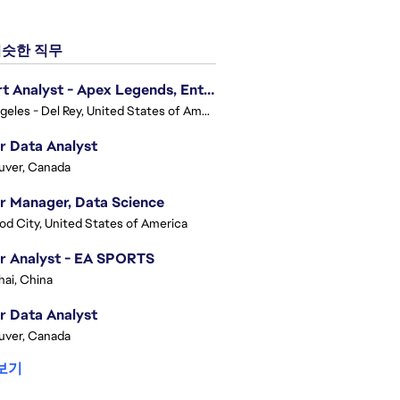
슷한 직무
Expert Analyst - Apex Legends, Enterprise Intelligence (EI)
Los Angeles - Del Rey, United States of America
r Data Analyst
uver, Canada
r Manager, Data Science
d City, United States of America
r Analyst - EA SPORTS
ai, China
r Data Analyst
uver, Canada
보기