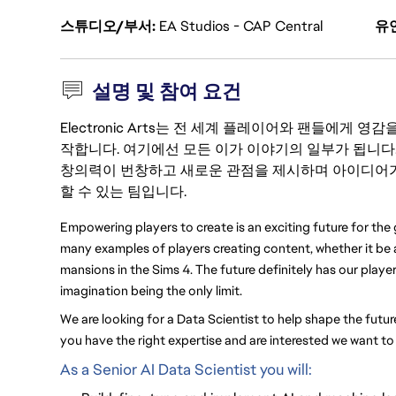
스튜디오/부서
EA Studios - CAP Central
유
설명 및 참여 요건
Electronic Arts는 전 세계 플레이어와 팬들에게
작합니다. 여기에선 모든 이가 이야기의 일부가 됩니다
창의력이 번창하고 새로운 관점을 제시하며 아이디어가
할 수 있는 팀입니다.
Empowering players to create is an exciting future for the
many examples of players creating content, whether it be a
mansions in the Sims 4. The future definitely has our play
imagination being the only limit.
We are looking for a Data Scientist to help shape the futur
you have the right expertise and are interested we want to
As a Senior AI Data Scientist you will: