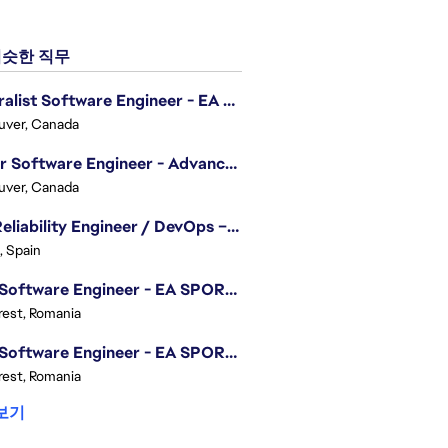
슷한 직무
Generalist Software Engineer - EA Sports FC
uver, Canada
Senior Software Engineer - Advanced Technology Group
uver, Canada
Site Reliability Engineer / DevOps – Localization
, Spain
.NET Software Engineer - EA SPORTS™ FC
est, Romania
.NET Software Engineer - EA SPORTS™ FC
est, Romania
보기