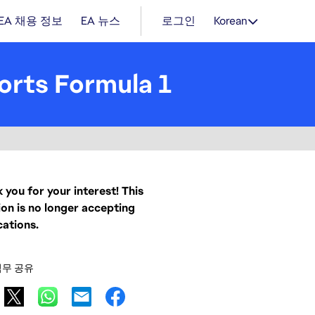
EA 채용 정보
EA 뉴스
로그인
Korean
orts Formula 1
 you for your interest! This
ion is no longer accepting
cations.
직무 공유