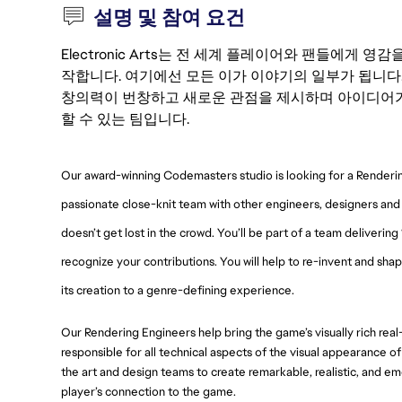
설명 및 참여 요건
Electronic Arts는 전 세계 플레이어와 팬들에게
작합니다. 여기에선 모든 이가 이야기의 일부가 됩니다
창의력이 번창하고 새로운 관점을 제시하며 아이디어가
할 수 있는 팀입니다.
Our award-winning Codemasters studio is looking for a Renderin
passionate close-knit team with other engineers, designers and 
doesn’t get lost in the crowd. You’ll be part of a team delivering 
recognize your contributions. You will help to re-invent and sha
its creation to a genre-defining experience.
Our Rendering Engineers help bring the game’s visually rich real
responsible for all technical aspects of the visual appearance of
the art and design teams to create remarkable, realistic, and e
player’s connection to the game.