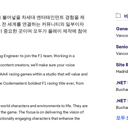
비
 영감을 불어넣을 차세대 엔터테인먼트 경험을 제
. 전 세계를 연결하는 커뮤니티의 일부이자
 중요한 곳이며 모두가 플레이 제작에 참여
Vanco
Vanco
g Engineer to join the F1 team. Working in a
content creators, we’ll make sure your voice
Madrid
‘AAA’ racing games within a studio that will value and
pe Codemasters’ boldest F1 racing title ever, from
Buchar
-world characters and environments to life. They are
Buchar
 the game. The focus is on delivering the vision of
모두 
motionally engaging characters that enhance the