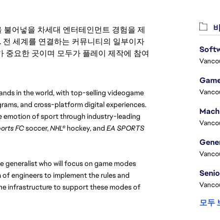
비
 영감을 불어넣을 차세대 엔터테인먼트 경험을 제
. 전 세계를 연결하는 커뮤니티의 일부이자
Softw
 중요한 곳이며 모두가 플레이 제작에 참여
Vanco
Game
Vanco
ands in the world, with top-selling videogame 
rams, and cross-platform digital experiences. 
 emotion of sport through industry-leading 
Vanco
orts FC 
soccer, 
NHL®
 hockey, and 
EA SPORTS 
Vanco
atile generalist who will focus on game modes 
m of engineers to implement the rules and 
Vanco
he infrastructure to support these modes of 
모두 