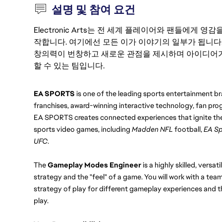
설명 및 참여 요건
Electronic Arts는 전 세계 플레이어와 팬들에게
작합니다. 여기에선 모든 이가 이야기의 일부가 됩니다
창의력이 번창하고 새로운 관점을 제시하며 아이디어가
할 수 있는 팀입니다.
EA SPORTS
 is one of the leading sports entertainment br
franchises, award-winning interactive technology, fan prog
EA SPORTS creates connected experiences that ignite the
sports video games, including 
Madden NFL
 football, 
EA Sp
UFC
.
The 
Gameplay Modes Engineer
 is a highly skilled, vers
strategy and the "feel" of a game. You will work with a tea
strategy of play for different gameplay experiences and t
play.