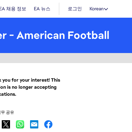
EA 채용 정보
EA 뉴스
로그인
Korean
 - American Football
 you for your interest! This
ion is no longer accepting
cations.
직무 공유