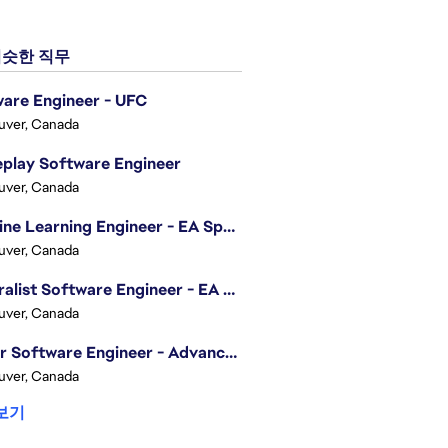
슷한 직무
are Engineer - UFC
uver, Canada
play Software Engineer
uver, Canada
Machine Learning Engineer - EA Sports FC
uver, Canada
Generalist Software Engineer - EA Sports FC
uver, Canada
Senior Software Engineer - Advanced Technology Group
uver, Canada
보기