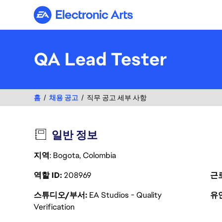
Electronic Arts
QA Lead Tester
홈
채용 공고
직무 공고 세부 사항
일반 정보
지역
: Bogota, Colombia
역할 ID
208969
근
스튜디오/부서
EA Studios - Quality
유
Verification