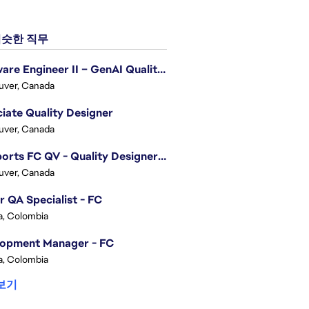
슷한 직무
Software Engineer II – GenAI Quality Engineering
uver, Canada
iate Quality Designer
uver, Canada
EA Sports FC QV - Quality Designer (Companion App)
uver, Canada
r QA Specialist - FC
, Colombia
lopment Manager - FC
, Colombia
보기