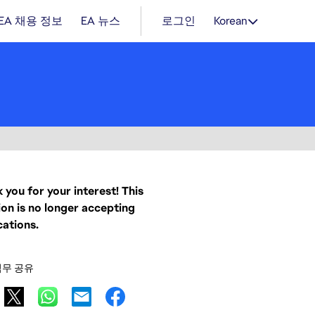
EA 채용 정보
EA 뉴스
로그인
Korean
 you for your interest! This
ion is no longer accepting
cations.
직무 공유