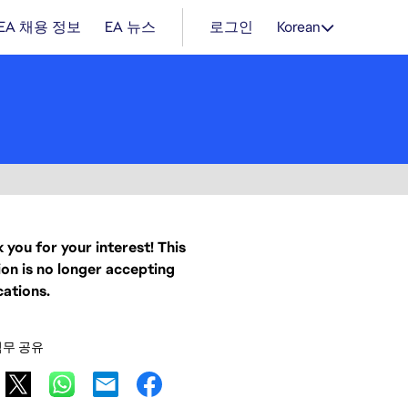
EA 채용 정보
EA 뉴스
로그인
Korean
 you for your interest! This
ion is no longer accepting
cations.
직무 공유