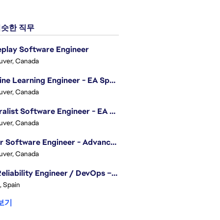
슷한 직무
play Software Engineer
uver, Canada
Machine Learning Engineer - EA Sports FC
uver, Canada
Generalist Software Engineer - EA Sports FC
uver, Canada
Senior Software Engineer - Advanced Technology Group
uver, Canada
Site Reliability Engineer / DevOps – Localization
, Spain
보기