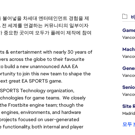
비
 영감을 불어넣을 차세대 엔터테인먼트 경험을 제
. 전 세계를 연결하는 커뮤니티의 일부이자
Game
 중요한 곳이며 모두가 플레이 제작에 참여
Vanco
rts & entertainment with nearly 30 years of
Vanco
yers across the globe to their favourite
m to build a new unannounced AAA EA
tunity to join this new team to shape the
Vanco
e next great EA SPORTS game.
A SPORTS Technology organization,
Vanco
technologies for game teams. We closely
 the Frostbite engine team; though the
 engines, environments, and hardware
Madrid
r projects focused on user-generated
모두 
functionality, both internal and player