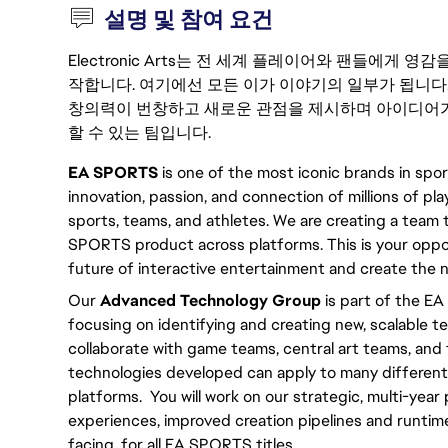
설명 및 참여 요건
Electronic Arts는 전 세계 플레이어와 팬들에게
작합니다. 여기에선 모든 이가 이야기의 일부가 됩니다
창의력이 번창하고 새로운 관점을 제시하며 아이디어가
할 수 있는 팀입니다.
EA SPORTS
is one of the most iconic brands in spo
innovation, passion, and connection of millions of pla
sports, teams, and athletes. We are creating a tea
SPORTS product across platforms. This is your oppor
future of interactive entertainment and create th
Our
Advanced Technology Group
is part of the E
focusing on identifying and creating new, scalable 
collaborate with game teams, central art teams, and
technologies developed can apply to many different
platforms. You will work on our strategic, multi-yea
experiences, improved creation pipelines and runtime 
facing, for all EA SPORTS titles.