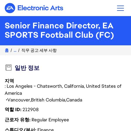
Electronic Arts
Senior Finance Director, EA
SPORTS Football Club (FC)
홈
...
직무 공고 세부 사항
일반 정보
지역
: Los Angeles - Chatsworth, California, United States of
America
Vancouver
British Columbia
Canada
역할 ID
212908
근로자 유형
Regular Employee
스튜디오/부서
Finance