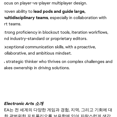
focus on player-vs-player multiplayer design.
Proven ability to
lead pods and guide large,
multidisciplinary teams
, especially in collaboration with
art teams.
Strong proficiency in blockout tools, iteration workflows,
and industry-standard or proprietary editors.
Exceptional communication skills, with a proactive,
collaborative, and ambitious mindset.
A strategic thinker who thrives on complex challenges and
takes ownership in driving solutions.
Electronic Arts 소개
EA는 전 세계의 다양한 게임과 경험, 지역, 그리고 기회에 대
한 광범위한 포트폴리오를 보유함에 있어 자랑스럽게 생각