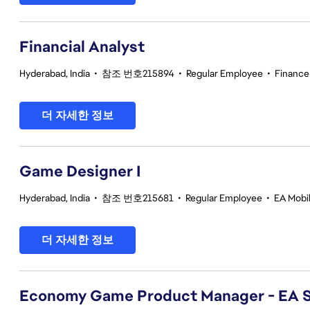
Financial Analyst
Hyderabad, India
•
참조 번호215894
•
Regular Employee
•
Finance
더 자세한 정보
Game Designer I
Hyderabad, India
•
참조 번호215681
•
Regular Employee
•
EA Mobil
더 자세한 정보
Economy Game Product Manager - EA