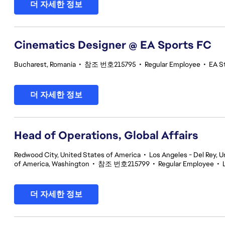
더 자세한 정보
Cinematics Designer @ EA Sports FC
Bucharest, Romania
•
참조 번호215795
•
Regular Employee
•
EA S
더 자세한 정보
Head of Operations, Global Affairs
Redwood City, United States of America
•
Los Angeles - Del Rey, U
of America, Washington
•
참조 번호215799
•
Regular Employee
•
더 자세한 정보