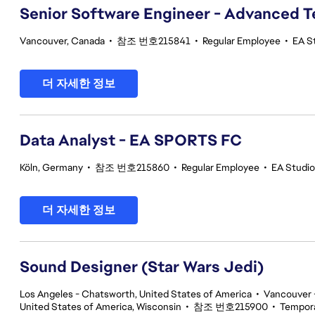
Senior Software Engineer - Advanced 
Vancouver, Canada
•
참조 번호215841
•
Regular Employee
•
EA S
더 자세한 정보
Data Analyst - EA SPORTS FC
Köln, Germany
•
참조 번호215860
•
Regular Employee
•
EA Studi
더 자세한 정보
Sound Designer (Star Wars Jedi)
Los Angeles - Chatsworth, United States of America
•
Vancouver -
United States of America, Wisconsin
•
참조 번호215900
•
Tempor