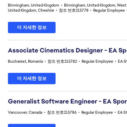
Birmingham, United Kingdom
•
Birmingham, United Kingdom, West
United Kingdom, Cheshire
•
참조 번호215778
•
Regular Employee
더 자세한 정보
Associate Cinematics Designer - EA Sp
Bucharest, Romania
•
참조 번호215782
•
Regular Employee
•
EA S
더 자세한 정보
Generalist Software Engineer - EA Spo
Vancouver, Canada
•
참조 번호215786
•
Regular Employee
•
EA S