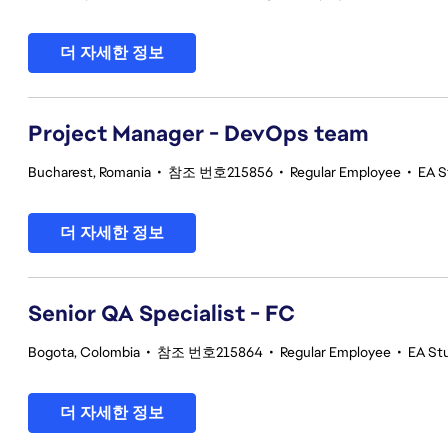
더 자세한 정보
Project Manager - DevOps team
Bucharest, Romania
•
참조 번호215856
•
Regular Employee
•
EA S
더 자세한 정보
Senior QA Specialist - FC
Bogota, Colombia
•
참조 번호215864
•
Regular Employee
•
EA Stu
더 자세한 정보