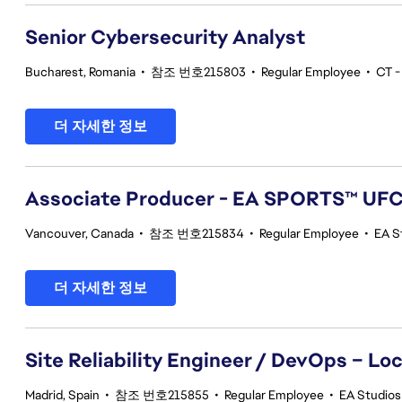
Senior Cybersecurity Analyst
Bucharest, Romania
•
참조 번호215803
•
Regular Employee
•
CT -
더 자세한 정보
Associate Producer - EA SPORTS™ UF
Vancouver, Canada
•
참조 번호215834
•
Regular Employee
•
EA S
더 자세한 정보
Site Reliability Engineer / DevOps – Loc
Madrid, Spain
•
참조 번호215855
•
Regular Employee
•
EA Studios 