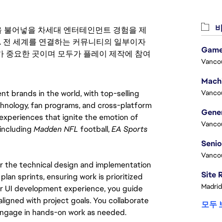
비
 영감을 불어넣을 차세대 엔터테인먼트 경험을 제
. 전 세계를 연결하는 커뮤니티의 일부이자
Game
 중요한 곳이며 모두가 플레이 제작에 참여
Vanco
 brands in the world, with top-selling 
Vanco
hnology, fan programs, and cross-platform 
xperiences that ignite the emotion of 
Vanco
including 
Madden NFL
 football, 
EA Sports 
Vanco
or the technical design and implementation 
an sprints, ensuring work is prioritized 
Madrid
your UI development experience, you guide 
ligned with project goals. You collaborate 
모두 
 engage in hands-on work as needed.