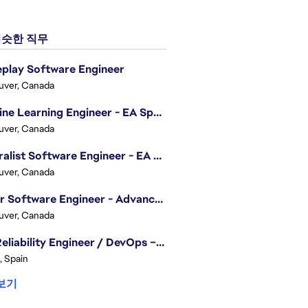
슷한 직무
play Software Engineer
uver, Canada
Machine Learning Engineer - EA Sports FC
uver, Canada
Generalist Software Engineer - EA Sports FC
uver, Canada
Senior Software Engineer - Advanced Technology Group
uver, Canada
Site Reliability Engineer / DevOps – Localization
, Spain
보기