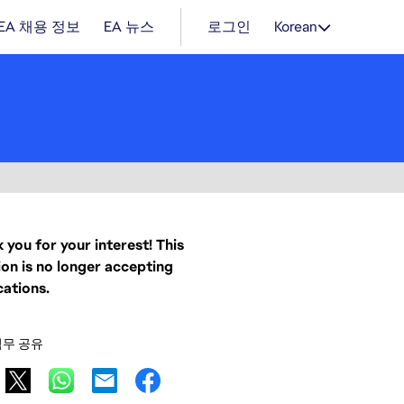
EA 채용 정보
EA 뉴스
로그인
Korean
 you for your interest! This
ion is no longer accepting
cations.
직무 공유