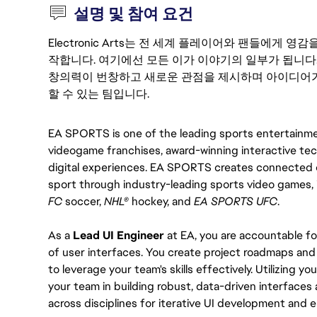
설명 및 참여 요건
Electronic Arts는 전 세계 플레이어와 팬들에게
작합니다. 여기에선 모든 이가 이야기의 일부가 됩니다
창의력이 번창하고 새로운 관점을 제시하며 아이디어가
할 수 있는 팀입니다.
EA SPORTS is one of the leading sports entertainment
videogame franchises, award-winning interactive tec
digital experiences. EA SPORTS creates connected e
sport through industry-leading sports video games, 
FC 
soccer, 
NHL®
 hockey, and 
EA SPORTS UFC
.
As a 
Lead UI Engineer
 at EA, you are accountable f
of user interfaces. You create project roadmaps and pl
to leverage your team's skills effectively. Utilizing 
your team in building robust, data-driven interfaces a
across disciplines for iterative UI development and