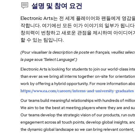
설명 및 참여 요건
Electronic Arts는 전 세계 플레이어와 팬들에게
작합니다. 여기에선 모든 이가 이야기의 일부가 됩니다
창의력이 번창하고 새로운 관점을 제시하며 아이디어가
할 수 있는 팀입니다.
(Pour visualiser la description de poste en français, veuillez séle
la page sous "Select Language".)
Electronic Arts is looking for students to join our world-class 
than ever as we bring all interns together on-site for orientati
work by offering a hybrid opportunity. For more information ab
https://www.ea.com/careers/interns-and-university-graduates
Our teams build meaningful relationships with hundreds of milli
We aim to be the best at meeting players where they are and su
Our teams develop the strategic vision of our products, run out
engagement across all touch points, develop global insights, an
the dynamic global landscape so we can bring relevant content,