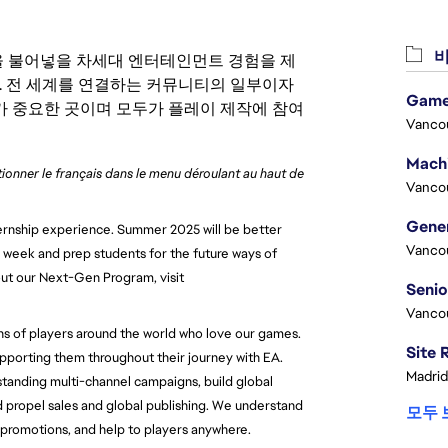
비
 영감을 불어넣을 차세대 엔터테인먼트 경험을 제
. 전 세계를 연결하는 커뮤니티의 일부이자
Game
 중요한 곳이며 모두가 플레이 제작에 참여
Vanco
ctionner le français dans le menu déroulant au haut de
Vanco
internship experience. Summer 2025 will be better
Vanco
on week and prep students for the future ways of
out our Next-Gen Program, visit
Vanco
ons of players around the world who love our games.
pporting them throughout their journey with EA.
Madrid
standing multi-channel campaigns, build global
d propel sales and global publishing. We understand
모두 
 promotions, and help to players anywhere.