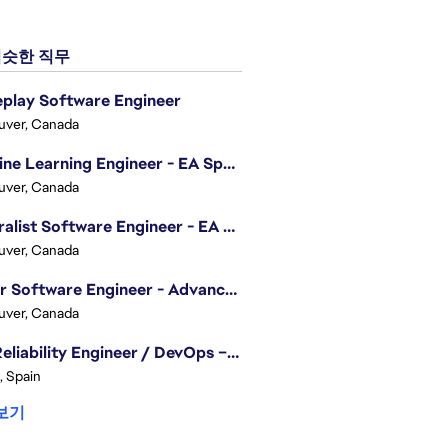
슷한 직무
play Software Engineer
uver, Canada
Machine Learning Engineer - EA Sports FC
uver, Canada
Generalist Software Engineer - EA Sports FC
uver, Canada
Senior Software Engineer - Advanced Technology Group
uver, Canada
Site Reliability Engineer / DevOps – Localization
, Spain
보기