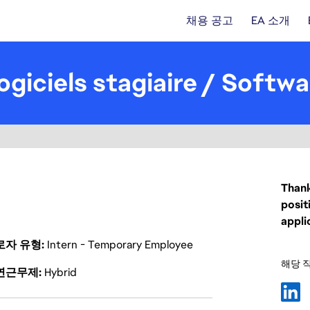
채용 공고
EA 소개
ogiciels stagiaire / Softw
Thank
posit
appli
로자 유형
Intern - Temporary Employee
해당 
연근무제
Hybrid