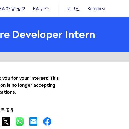
EA 채용 정보
EA 뉴스
로그인
Korean
are Developer Intern
 you for your interest! This
ion is no longer accepting
cations.
직무 공유