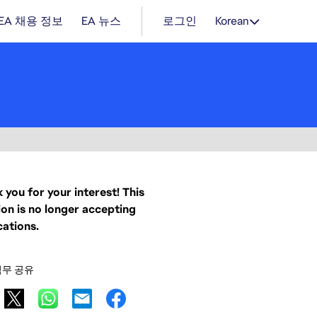
EA 채용 정보
EA 뉴스
로그인
Korean
 you for your interest! This
ion is no longer accepting
cations.
직무 공유