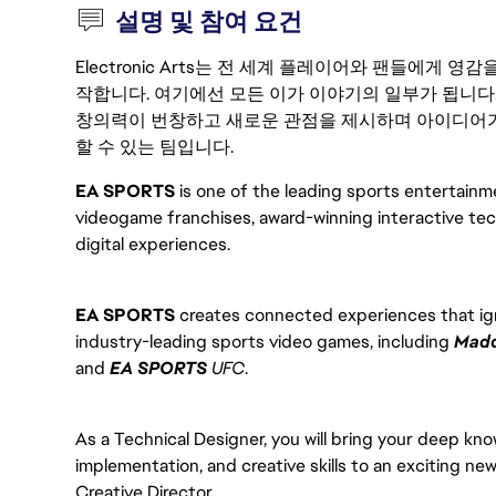
설명 및 참여 요건
Electronic Arts는 전 세계 플레이어와 팬들에게
작합니다. 여기에선 모든 이가 이야기의 일부가 됩니다
창의력이 번창하고 새로운 관점을 제시하며 아이디어가
할 수 있는 팀입니다.
EA SPORTS
is one of the leading sports entertainme
videogame franchises, award-winning interactive te
digital experiences.
EA SPORTS
creates connected experiences that ign
industry-leading sports video games, including
Mad
and
EA SPORTS
UFC
.
As a Technical Designer, you will bring your deep kn
implementation, and creative skills to an exciting new t
Creative Director.