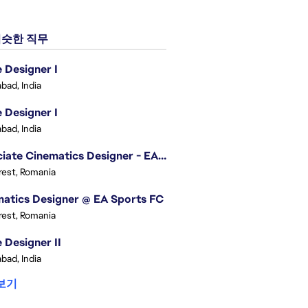
슷한 직무
Designer I
bad, India
Designer I
bad, India
Associate Cinematics Designer - EA Sports FC
est, Romania
atics Designer @ EA Sports FC
est, Romania
Designer II
bad, India
보기