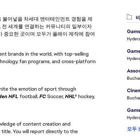
비
 영감을 불어넣을 차세대 엔터테인먼트 경험을 제
. 전 세계를 연결하는 커뮤니티의 일부이자
Game 
 중요한 곳이며 모두가 플레이 제작에 참여
Hydera
Game 
nt brands in the world, with top-selling
Hydera
chnology, fan programs, and cross-platform
Buchar
ite the emotion of sport through
Cinem
den NFL
football,
FC
Soccer,
NHL®
hockey,
Buchar
Game 
Hydera
owledge of content creation and
모두 
itle. You will report directly to the