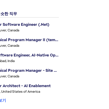
슷한 직무
r Software Engineer (.Net)
uver, Canada
Technical Program Manager II (temporary)
uver, Canada
Sr. Software Engineer, AI-Native Operations Platform
bad, India
Technical Program Manager - Site Reliability Engineering (SRE)
uver, Canada
r Architect - AI Enablement
, United States of America
보기