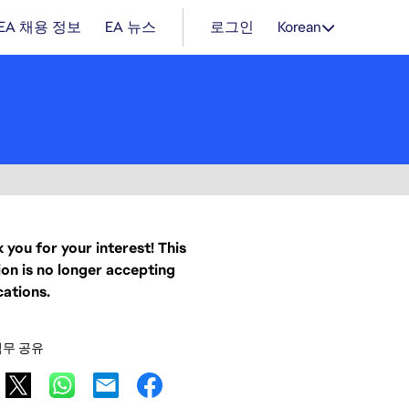
EA 채용 정보
EA 뉴스
로그인
Korean
 you for your interest! This
ion is no longer accepting
cations.
직무 공유