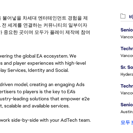
비
 영감을 불어넣을 차세대 엔터테인먼트 경험을 제
. 전 세계를 연결하는 커뮤니티의 일부이자
Senio
 중요한 곳이며 모두가 플레이 제작에 참여
Vanco
wering the global EA ecosystem. We 
Vanco
es and player experiences with high-level 
y Services, Identity and Social. 
Hydera
-driven model, creating an engaging Ads 
isers to players is the key to EA's 
Vanco
dustry-leading solutions that empower e2e 
Senio
scalable and available services.
Austin
d work side-by-side with your AdTech team.
모두 