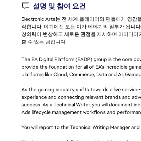
설명 및 참여 요건
Electronic Arts는 전 세계 플레이어와 팬들에게
작합니다. 여기에선 모든 이가 이야기의 일부가 됩니다
창의력이 번창하고 새로운 관점을 제시하며 아이디어가
할 수 있는 팀입니다.
The EA Digital Platform (EADP) group is the core po
provide the foundation for all of EA’s incredible gam
platforms like Cloud, Commerce, Data and AI, Gamepla
As the gaming industry shifts towards a live service
experience and connecting relevant brands and advert
success. As a Technical Writer, you will document in
Ads lifecycle management workflows and performant, 
You will report to the Technical Writing Manager an