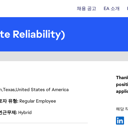
채용 공고
EA 소개
e Reliability)
Thank
posit
n
Texas
United States of America
appli
로자 유형
Regular Employee
해당 
연근무제
Hybrid