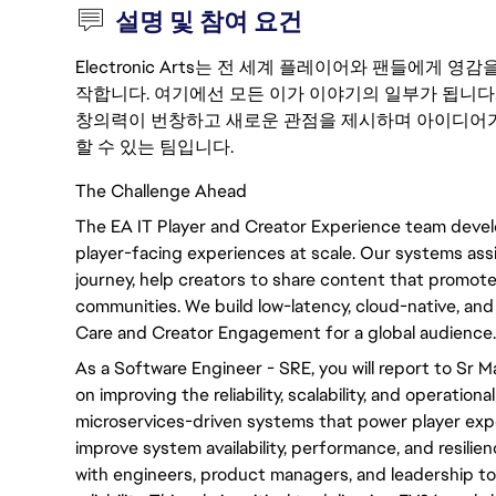
설명 및 참여 요건
Electronic Arts는 전 세계 플레이어와 팬들에게
작합니다. 여기에선 모든 이가 이야기의 일부가 됩니다
창의력이 번창하고 새로운 관점을 제시하며 아이디어가
할 수 있는 팀입니다.
The Challenge Ahead
The EA IT Player and Creator Experience team devel
player-facing experiences at scale. Our systems ass
journey, help creators to share content that promote
communities. We build low-latency, cloud-native, an
Care and Creator Engagement for a global audience.
As a Software Engineer - SRE, you will report to Sr M
on improving the reliability, scalability, and operatio
microservices-driven systems that power player expe
improve system availability, performance, and resilie
with engineers, product managers, and leadership to