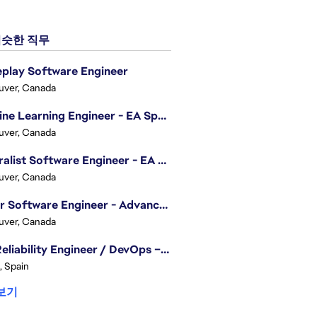
슷한 직무
play Software Engineer
uver, Canada
Machine Learning Engineer - EA Sports FC
uver, Canada
Generalist Software Engineer - EA Sports FC
uver, Canada
Senior Software Engineer - Advanced Technology Group
uver, Canada
Site Reliability Engineer / DevOps – Localization
, Spain
보기