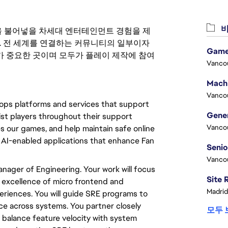
비
 영감을 불어넣을 차세대 엔터테인먼트 경험을 제
. 전 세계를 연결하는 커뮤니티의 일부이자
Game
 중요한 곳이며 모두가 플레이 제작에 참여
Vanco
Vanco
ops platforms and services that support
ist players throughout their support
Vanco
s our games, and help maintain safe online
d AI-enabled applications that enhance Fan
Vanco
anager of Engineering. Your work will focus
nal excellence of micro frontend and
Madrid
riences. You will guide SRE programs to
nce across systems. You partner closely
모두 
 balance feature velocity with system