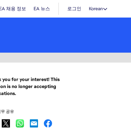
EA 채용 정보
EA 뉴스
로그인
Korean
 you for your interest! This
ion is no longer accepting
cations.
직무 공유