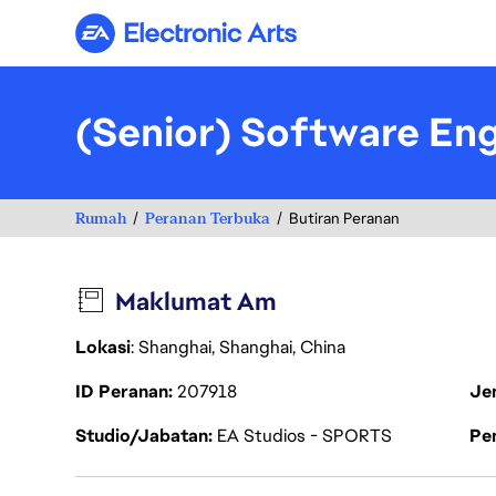
Electronic Arts
(Senior) Software Eng
Rumah
Peranan Terbuka
Butiran Peranan
Maklumat Am
Lokasi
: Shanghai, Shanghai, China
ID Peranan
207918
Je
Studio/Jabatan
EA Studios - SPORTS
Pen