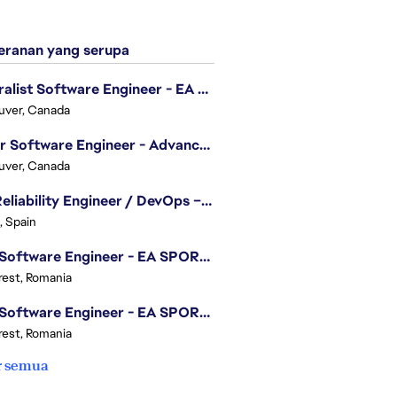
ranan yang serupa
Generalist Software Engineer - EA Sports FC
uver, Canada
Senior Software Engineer - Advanced Technology Group
uver, Canada
Site Reliability Engineer / DevOps – Localization
, Spain
.NET Software Engineer - EA SPORTS™ FC
est, Romania
.NET Software Engineer - EA SPORTS™ FC
est, Romania
r semua