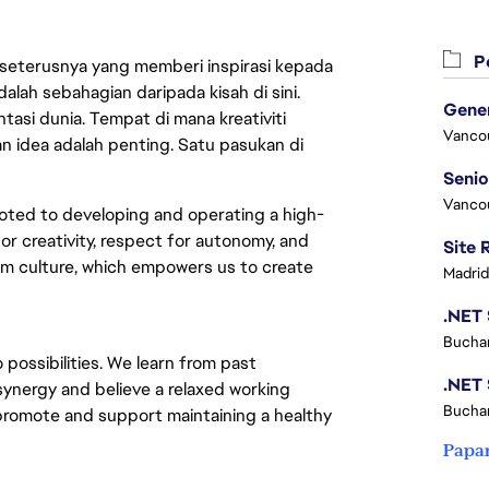
Pe
 seterusnya yang memberi inspirasi kepada
lah sebahagian daripada kisah di sini.
asi dunia. Tempat di mana kreativiti
Vanco
n idea adalah penting. Satu pasukan di
Vanco
oted to developing and operating a high-
or creativity, respect for autonomy, and
eam culture, which empowers us to create
Madrid
Buchar
 possibilities. We learn from past
synergy and believe a relaxed working
Buchar
 promote and support maintaining a healthy
Papa