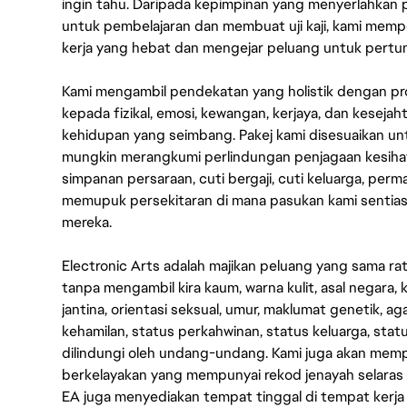
ingin tahu. Daripada kepimpinan yang menyerlahkan
untuk pembelajaran dan membuat uji kaji, kami memp
kerja yang hebat dan mengejar peluang untuk pert
Kami mengambil pendekatan yang holistik dengan p
kepada fizikal, emosi, kewangan, kerjaya, dan kesej
kehidupan yang seimbang. Pakej kami disesuaikan 
mungkin merangkumi perlindungan penjagaan kesihat
simpanan persaraan, cuti bergaji, cuti keluarga, per
memupuk persekitaran di mana pasukan kami sentia
mereka.
Electronic Arts adalah majikan peluang yang sama r
tanpa mengambil kira kaum, warna kulit, asal negara, k
jantina, orientasi seksual, umur, maklumat genetik, 
kehamilan, status perkahwinan, status keluarga, stat
dilindungi oleh undang-undang. Kami juga akan me
berkelayakan yang mempunyai rekod jenayah selara
EA juga menyediakan tempat tinggal di tempat kerja