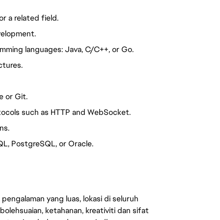
 a related field.
velopment.
ramming languages: Java, C/C++, or Go.
ctures.
e or Git.
tocols such as HTTP and WebSocket.
ns.
SQL, PostgreSQL, or Oracle.
engalaman yang luas, lokasi di seluruh
lehsuaian, ketahanan, kreativiti dan sifat