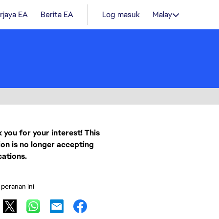
rjaya EA
Berita EA
Log masuk
Malay
 you for your interest! This
ion is no longer accepting
cations.
 peranan ini