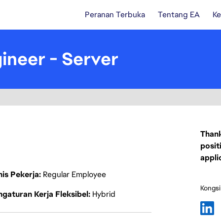
Peranan Terbuka
Tentang EA
Ke
ineer - Server
Thank
posit
appli
nis Pekerja
Regular Employee
Kongsi
gaturan Kerja Fleksibel
Hybrid