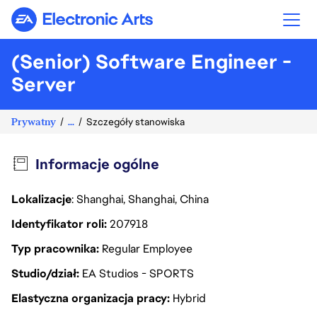
Electronic Arts
(Senior) Software Engineer -
Server
Prywatny
...
Szczegóły stanowiska
Informacje ogólne
Lokalizacje
: Shanghai, Shanghai, China
Identyfikator roli
207918
Typ pracownika
Regular Employee
Studio/dział
EA Studios - SPORTS
Elastyczna organizacja pracy
Hybrid