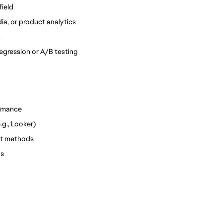
field
ia, or product analytics
L
egression or A/B testing
ormance
g., Looker)
nt methods
ns