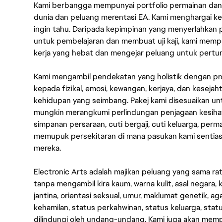
Kami berbangga mempunyai portfolio permainan dan p
dunia dan peluang merentasi EA. Kami menghargai kebo
ingin tahu. Daripada kepimpinan yang menyerlahkan
untuk pembelajaran dan membuat uji kaji, kami memp
kerja yang hebat dan mengejar peluang untuk pert
Kami mengambil pendekatan yang holistik dengan p
kepada fizikal, emosi, kewangan, kerjaya, dan kesej
kehidupan yang seimbang. Pakej kami disesuaikan 
mungkin merangkumi perlindungan penjagaan kesihat
simpanan persaraan, cuti bergaji, cuti keluarga, per
memupuk persekitaran di mana pasukan kami sentia
mereka.
Electronic Arts adalah majikan peluang yang sama r
tanpa mengambil kira kaum, warna kulit, asal negara, k
jantina, orientasi seksual, umur, maklumat genetik, 
kehamilan, status perkahwinan, status keluarga, stat
dilindungi oleh undang-undang. Kami juga akan me