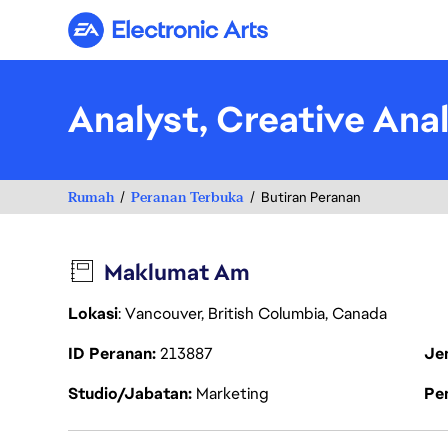
Electronic Arts
Analyst, Creative Ana
Rumah
Peranan Terbuka
Butiran Peranan
Maklumat Am
Lokasi
: Vancouver, British Columbia, Canada
ID Peranan
213887
Je
Studio/Jabatan
Marketing
Pen