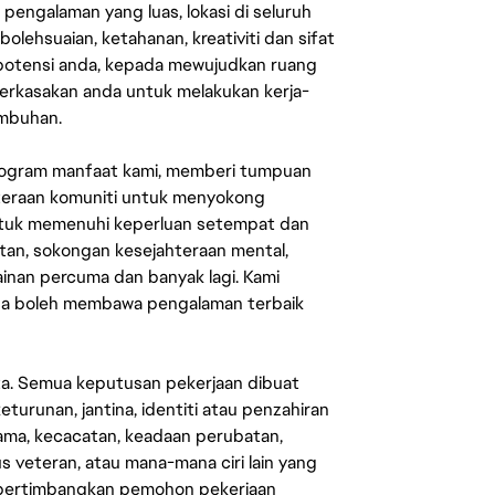
engalaman yang luas, lokasi di seluruh
lehsuaian, ketahanan, kreativiti dan sifat
 potensi anda, kepada mewujudkan ruang
erkasakan anda untuk melakukan kerja-
umbuhan.
rogram manfaat kami, memberi tumpuan
ahteraan komuniti untuk menyokong
untuk memenuhi keperluan setempat dan
an, sokongan kesejahteraan mental,
mainan percuma dan banyak lagi. Kami
sa boleh membawa pengalaman terbaik
ata. Semua keputusan pekerjaan dibuat
eturunan, jantina, identiti atau penzahiran
agama, kecacatan, keadaan perubatan,
us veteran, atau mana-mana ciri lain yang
mpertimbangkan pemohon pekerjaan