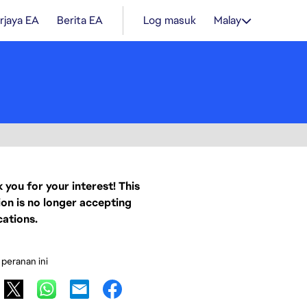
rjaya EA
Berita EA
Log masuk
Malay
 you for your interest! This
ion is no longer accepting
cations.
 peranan ini