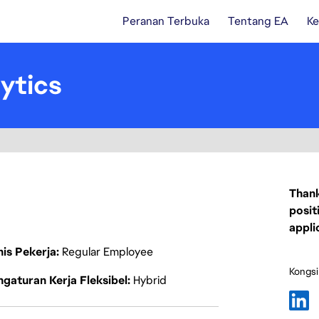
Peranan Terbuka
Tentang EA
Ke
lytics
Thank
posit
appli
nis Pekerja
Regular Employee
Kongsi
gaturan Kerja Fleksibel
Hybrid