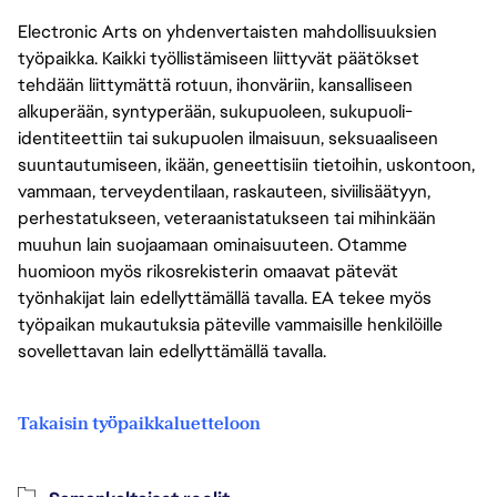
Electronic Arts on yhdenvertaisten mahdollisuuksien
työpaikka. Kaikki työllistämiseen liittyvät päätökset
tehdään liittymättä rotuun, ihonväriin, kansalliseen
alkuperään, syntyperään, sukupuoleen, sukupuoli-
identiteettiin tai sukupuolen ilmaisuun, seksuaaliseen
suuntautumiseen, ikään, geneettisiin tietoihin, uskontoon,
vammaan, terveydentilaan, raskauteen, siviilisäätyyn,
perhestatukseen, veteraanistatukseen tai mihinkään
muuhun lain suojaamaan ominaisuuteen. Otamme
huomioon myös rikosrekisterin omaavat pätevät
työnhakijat lain edellyttämällä tavalla. EA tekee myös
työpaikan mukautuksia päteville vammaisille henkilöille
sovellettavan lain edellyttämällä tavalla.
Takaisin työpaikkaluetteloon