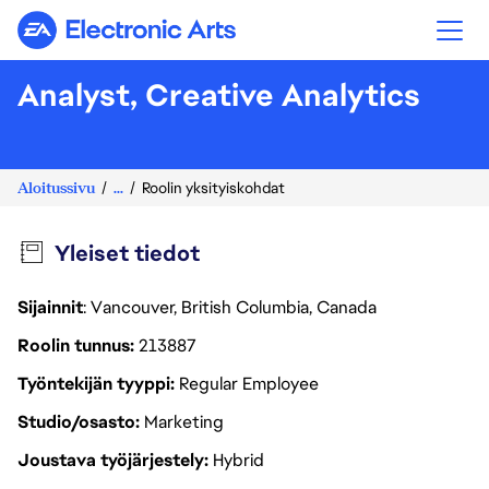
Electronic Arts
Analyst, Creative Analytics
Aloitussivu
...
Roolin yksityiskohdat
Yleiset tiedot
Sijainnit
: Vancouver, British Columbia, Canada
Roolin tunnus
213887
Työntekijän tyyppi
Regular Employee
Studio/osasto
Marketing
Joustava työjärjestely
Hybrid