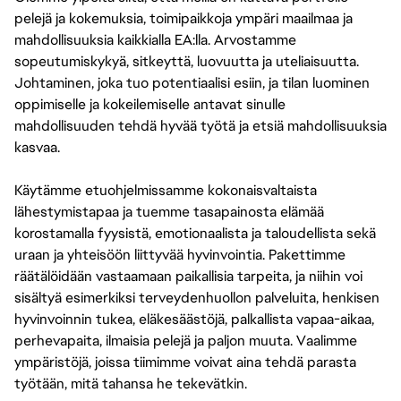
pelejä ja kokemuksia, toimipaikkoja ympäri maailmaa ja
mahdollisuuksia kaikkialla EA:lla. Arvostamme
sopeutumiskykyä, sitkeyttä, luovuutta ja uteliaisuutta.
Johtaminen, joka tuo potentiaalisi esiin, ja tilan luominen
oppimiselle ja kokeilemiselle antavat sinulle
mahdollisuuden tehdä hyvää työtä ja etsiä mahdollisuuksia
kasvaa.
Käytämme etuohjelmissamme kokonaisvaltaista
lähestymistapaa ja tuemme tasapainosta elämää
korostamalla fyysistä, emotionaalista ja taloudellista sekä
uraan ja yhteisöön liittyvää hyvinvointia. Pakettimme
räätälöidään vastaamaan paikallisia tarpeita, ja niihin voi
sisältyä esimerkiksi terveydenhuollon palveluita, henkisen
hyvinvoinnin tukea, eläkesäästöjä, palkallista vapaa-aikaa,
perhevapaita, ilmaisia pelejä ja paljon muuta. Vaalimme
ympäristöjä, joissa tiimimme voivat aina tehdä parasta
työtään, mitä tahansa he tekevätkin.