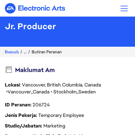
Electronic Arts
Jr. Producer
Rumah
...
Butiran Peranan
Maklumat Am
Lokasi
: Vancouver, British Columbia, Canada
Vancouver
Canada
Stockholm
Sweden
ID Peranan
206724
Jenis Pekerja
Temporary Employee
Studio/Jabatan
Marketing