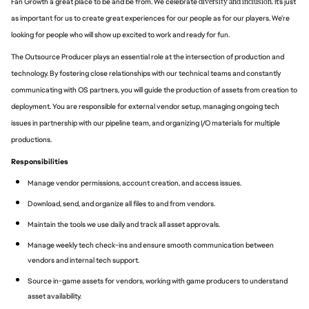
Fan Growth a great place to be and be from. We celebrate
diversity and inclusion
. It’s just
as important for us to create great experiences for our people as for our players. We’re
looking for people who will show up excited to work and ready for fun.
The Outsource Producer plays an essential role at the intersection of production and
technology. By fostering close relationships with our technical teams and constantly
communicating with OS partners, you will guide the production of assets from creation to
deployment. You are responsible for external vendor setup, managing ongoing tech
issues in partnership with our pipeline team, and organizing I/O materials for multiple
productions.
Responsibilities
Manage vendor permissions, account creation, and access issues.
Download, send, and organize all files to and from vendors.
Maintain the tools we use daily and track all asset approvals.
Manage weekly tech check-ins and ensure smooth communication between
vendors and internal tech support.
Source in-game assets for vendors, working with game producers to understand
asset availability.