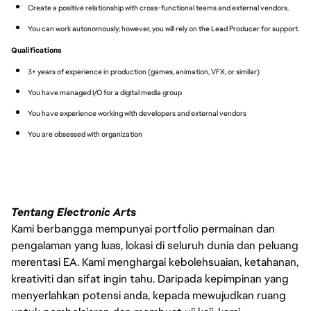
Create a positive relationship with cross-functional teams and external vendors.
You can work autonomously; however, you will rely on the Lead Producer for support.
Qualifications
3+ years of experience in production (games, animation, VFX, or similar)
You have managed I/O for a digital media group
You have experience working with developers and external vendors
You are obsessed with organization
Tentang Electronic Arts
Kami berbangga mempunyai portfolio permainan dan
pengalaman yang luas, lokasi di seluruh dunia dan peluang
merentasi EA. Kami menghargai kebolehsuaian, ketahanan,
kreativiti dan sifat ingin tahu. Daripada kepimpinan yang
menyerlahkan potensi anda, kepada mewujudkan ruang