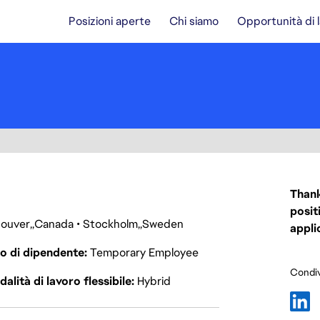
Posizioni aperte
Chi siamo
Opportunità di 
Thank
posit
ouver
Canada
Stockholm
Sweden
appli
o di dipendente
Temporary Employee
Condiv
alità di lavoro flessibile
Hybrid