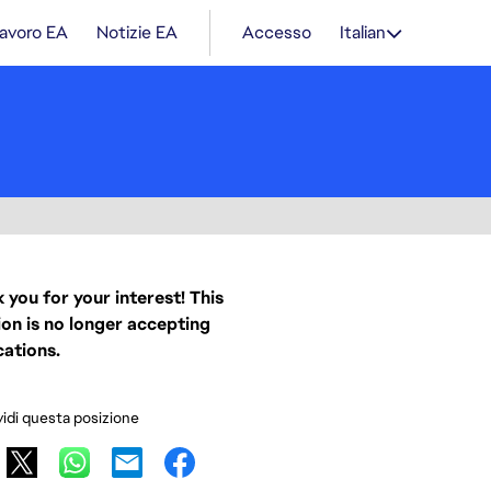
lavoro EA
Notizie EA
Accesso
Italian
 you for your interest! This
ion is no longer accepting
cations.
idi questa posizione