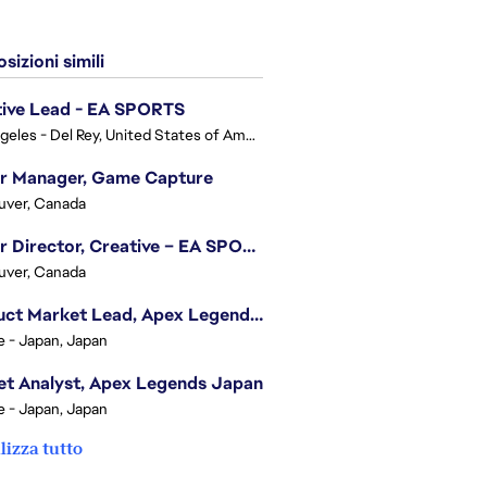
sizioni simili
tive Lead - EA SPORTS
Los Angeles - Del Rey, United States of America
or Manager, Game Capture
uver, Canada
Senior Director, Creative – EA SPORTS FC
uver, Canada
Product Market Lead, Apex Legends Japan
e - Japan, Japan
t Analyst, Apex Legends Japan
e - Japan, Japan
lizza tutto