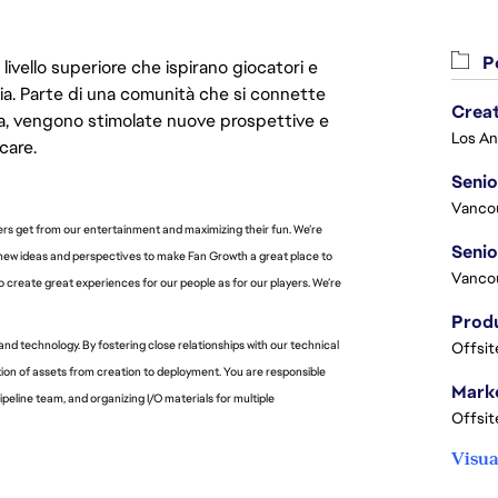
Po
livello superiore che ispirano giocatori e
oria. Parte di una comunità che si connette
Crea
era, vengono stimolate nuove prospettive e
care.
Seni
Vanco
ers get from our entertainment and maximizing their fun. We’re
 new ideas and perspectives to make Fan Growth a great place to
Vanco
s to create great experiences for our people as for our players. We’re
nd technology. By fostering close relationships with our technical
Offsit
ion of assets from creation to deployment. You are responsible
Marke
peline team, and organizing I/O materials for multiple
Offsit
Visua