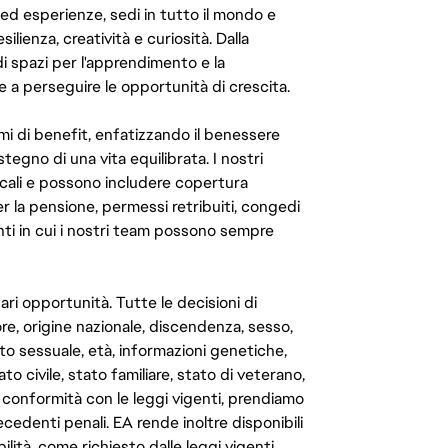
 ed esperienze, sedi in tutto il mondo e
ilienza, creatività e curiosità. Dalla
di spazi per l'apprendimento e la
e a perseguire le opportunità di crescita.
mi di benefit, enfatizzando il benessere
ostegno di una vita equilibrata. I nostri
cali e possono includere copertura
er la pensione, permessi retribuiti, congedi
enti in cui i nostri team possono sempre
ari opportunità. Tutte le decisioni di
e, origine nazionale, discendenza, sesso,
to sessuale, età, informazioni genetiche,
to civile, stato familiare, stato di veterano,
In conformità con le leggi vigenti, prendiamo
cedenti penali. EA rende inoltre disponibili
lità, come richiesto dalle leggi vigenti.