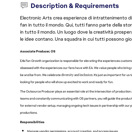
Description & Requirements
Electronic Arts crea esperienze di intrattenimento di 
fan in tutto il mondo. Qui, tutti fanno parte della st
in tutto il mondo. Un luogo dove la creatività prosp
le idee contano. Una squadra in cui tutti possono gio
Associate Producer, OS
EA’s Fan Growth organization is responsible for elevating the experiences custom
obsessed with the experiences our fans have with EA. We value people who bring
be and be from. We celebrate
diversity and inclusion
. It’s just as important for u
looking for people who will show up excited to work and ready for fun.
The Outsource Producer plays an essential role at the intersection of production a
teams and constantly communicating with OS partners, you will guide the product
for external vendor setup, managing ongoing tech issues in partnership with our pi
productions.
Responsibilities
Manage vendor permissions, account creation, and access issues.