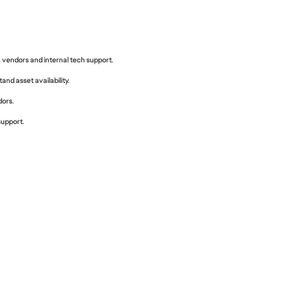
endors and internal tech support.
nd asset availability.
dors.
support.