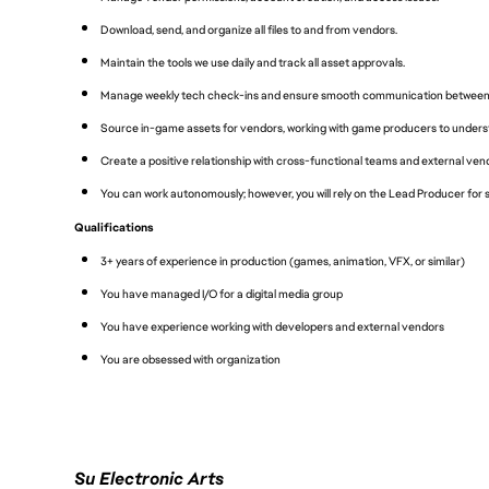
Download, send, and organize all files to and from vendors.
Maintain the tools we use daily and track all asset approvals.
Manage weekly tech check-ins and ensure smooth communication between v
Source in-game assets for vendors, working with game producers to understa
Create a positive relationship with cross-functional teams and external ven
You can work autonomously; however, you will rely on the Lead Producer for 
Qualifications
3+ years of experience in production (games, animation, VFX, or similar)
You have managed I/O for a digital media group
You have experience working with developers and external vendors
You are obsessed with organization
Su Electronic Arts