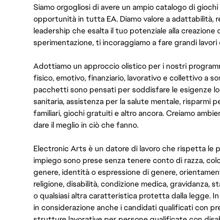
Siamo orgogliosi di avere un ampio catalogo di giochi
opportunità in tutta EA. Diamo valore a adattabilità, res
leadership che esalta il tuo potenziale alla creazione 
sperimentazione, ti incoraggiamo a fare grandi lavori 
Adottiamo un approccio olistico per i nostri program
fisico, emotivo, finanziario, lavorativo e collettivo a s
pacchetti sono pensati per soddisfare le esigenze lo
sanitaria, assistenza per la salute mentale, risparmi p
familiari, giochi gratuiti e altro ancora. Creiamo ambi
dare il meglio in ciò che fanno.
Electronic Arts è un datore di lavoro che rispetta le p
impiego sono prese senza tenere conto di razza, color
genere, identità o espressione di genere, orientamen
religione, disabilità, condizione medica, gravidanza, sta
o qualsiasi altra caratteristica protetta dalla legge. 
in considerazione anche i candidati qualificati con pre
strutture lavorative per persone qualificate con disabi