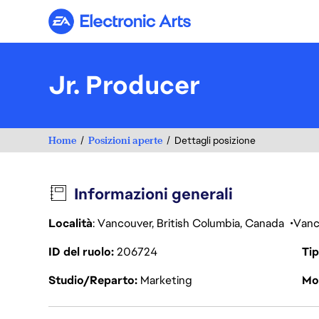
Electronic Arts
Jr. Producer
Home
Posizioni aperte
Dettagli posizione
Informazioni generali
Località
: Vancouver, British Columbia, Canada
Vanc
ID del ruolo
206724
Tip
Studio/Reparto
Marketing
Mod