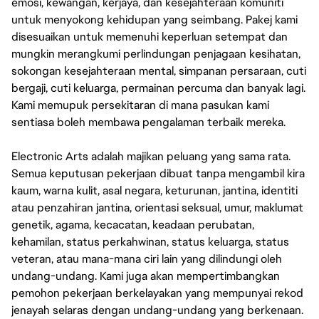
emosi, kewangan, kerjaya, dan kesejahteraan komuniti
untuk menyokong kehidupan yang seimbang. Pakej kami
Experience contributing to
?
disesuaikan untuk memenuhi keperluan setempat dan
Experience collaborating wit
?
mungkin merangkumi perlindungan penjagaan kesihatan,
sokongan kesejahteraan mental, simpanan persaraan, cuti
bergaji, cuti keluarga, permainan percuma dan banyak lagi.
Kami memupuk persekitaran di mana pasukan kami
sentiasa boleh membawa pengalaman terbaik mereka.
Electronic Arts adalah majikan peluang yang sama rata.
Semua keputusan pekerjaan dibuat tanpa mengambil kira
kaum, warna kulit, asal negara, keturunan, jantina, identiti
atau penzahiran jantina, orientasi seksual, umur, maklumat
genetik, agama, kecacatan, keadaan perubatan,
kehamilan, status perkahwinan, status keluarga, status
veteran, atau mana-mana ciri lain yang dilindungi oleh
undang-undang. Kami juga akan mempertimbangkan
pemohon pekerjaan berkelayakan yang mempunyai rekod
jenayah selaras dengan undang-undang yang berkenaan.