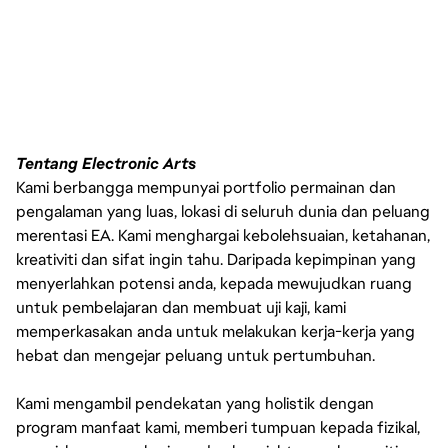
Tentang Electronic Arts
Kami berbangga mempunyai portfolio permainan dan
Experience modeling and tex
pengalaman yang luas, lokasi di seluruh dunia dan peluang
?
merentasi EA. Kami menghargai kebolehsuaian, ketahanan,
plus
kreativiti dan sifat ingin tahu. Daripada kepimpinan yang
Experience authoring texture
?
menyerlahkan potensi anda, kepada mewujudkan ruang
untuk pembelajaran dan membuat uji kaji, kami
plus.
memperkasakan anda untuk melakukan kerja-kerja yang
Core Skills and Experience
hebat dan mengejar peluang untuk pertumbuhan.
Knowledge of composition, l
?
Kami mengambil pendekatan yang holistik dengan
program manfaat kami, memberi tumpuan kepada fizikal,
Experience optimizing asse
?