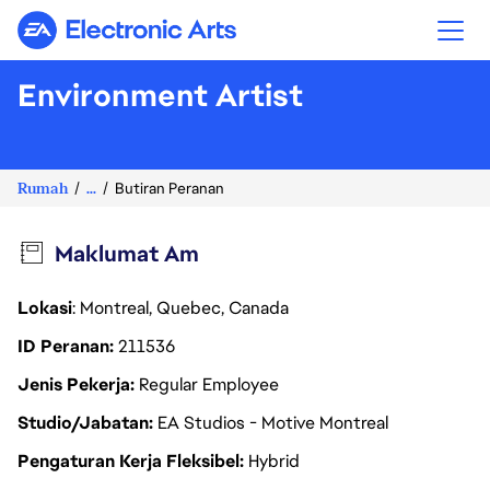
Electronic Arts
Environment Artist
Rumah
...
Butiran Peranan
Maklumat Am
Lokasi
: Montreal, Quebec, Canada
ID Peranan
211536
Jenis Pekerja
Regular Employee
Studio/Jabatan
EA Studios - Motive Montreal
Pengaturan Kerja Fleksibel
Hybrid