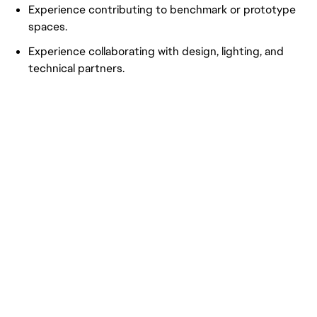
Experience contributing to benchmark or prototype
spaces.
Experience collaborating with design, lighting, and
technical partners.
Environment Artist
Workplace Type: Hybrid
Reporting Line: Reports to the 
Motive Studio