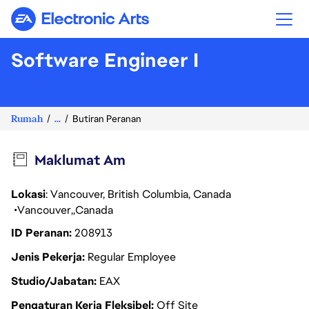
Electronic Arts
Software Engineer I
Rumah
...
Butiran Peranan
Maklumat Am
Lokasi
: Vancouver, British Columbia, Canada
Vancouver
Canada
ID Peranan
208913
Jenis Pekerja
Regular Employee
Studio/Jabatan
EAX
Pengaturan Kerja Fleksibel
Off Site