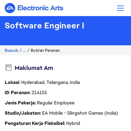
Electronic Arts
Software Engineer I
Rumah
...
Butiran Peranan
Maklumat Am
Lokasi
: Hyderabad, Telangana, India
ID Peranan
214155
Jenis Pekerja
Regular Employee
Studio/Jabatan
EA Mobile - Slingshot Games (India)
Pengaturan Kerja Fleksibel
Hybrid