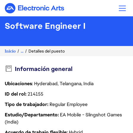
Electronic Arts
Software Engineer I
Inicio
...
Detalles del puesto
Información general
Ubicaciones
: Hyderabad, Telangana, India
ID del rol
214155
Tipo de trabajador
Regular Employee
Estudio/Departamento
EA Mobile - Slingshot Games
(India)
Acuerdo de trabajo flexible
Hybrid