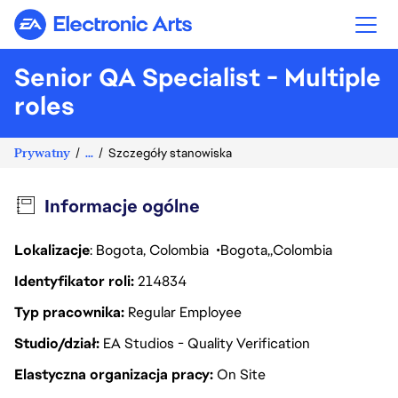
Electronic Arts
Senior QA Specialist - Multiple
roles
Prywatny
...
Szczegóły stanowiska
Informacje ogólne
Lokalizacje
: Bogota, Colombia
Bogota
Colombia
Identyfikator roli
214834
Typ pracownika
Regular Employee
Studio/dział
EA Studios - Quality Verification
Elastyczna organizacja pracy
On Site