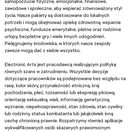
samopoczucie fizyczne, emocjonalne, finansowe,
zawodowe i społeczne, aby wspierać zrównoważony styl
życia. Nasze pakiety są dostosowane do lokalnych
potrzeb i mogą obejmować opiekę zdrowotną, wsparcie
psychiczne, fundusze emerytalne, płatne oraz rodzinne
urlopy, bezpłatne gry i wiele innych udogodnień.
Pielęgnujemy środowiska, w których nasze zespoły
zawsze mogą dać z siebie wszystko.
Electronic Arts jest pracodawcą realizującym politykę
równych szans w zatrudnieniu. Wszystkie decyzje
dotyczące pracowników są podejmowane bez względu na
rasę, kolor skóry, przynależność etniczną, kraj
pochodzenia, płeć, tożsamość lub ekspresję płciową,
orientację seksualną, wiek, informację genetyczną,
wyznanie, niepełnosprawność, stan zdrowia, stan cywilny
lub rodzinny, status kombatanta lub jakąkolwiek inną
cechę chronioną prawnie. Rozpatrzymy również aplikacje
wykwalifikowanych osób skazanych prawomocnym