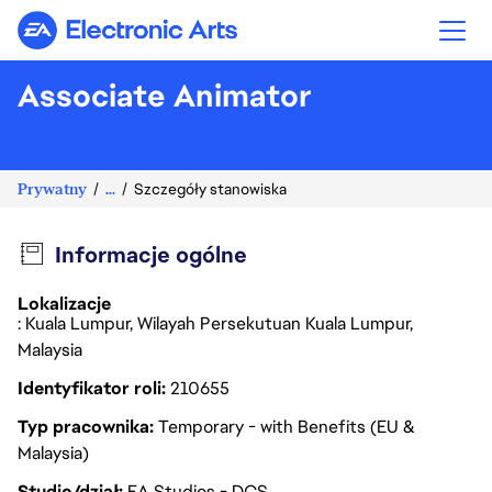
Electronic Arts
Associate Animator
Prywatny
...
Szczegóły stanowiska
Informacje ogólne
Lokalizacje
: Kuala Lumpur, Wilayah Persekutuan Kuala Lumpur,
Malaysia
Identyfikator roli
210655
Typ pracownika
Temporary - with Benefits (EU &
Malaysia)
Studio/dział
EA Studios - DCS