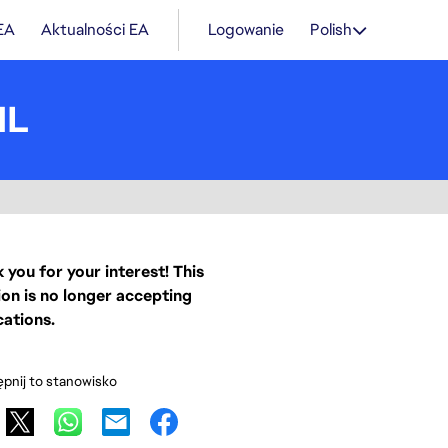
 EA
Aktualności EA
Logowanie
Polish
HL
 you for your interest! This
ion is no longer accepting
cations.
pnij to stanowisko