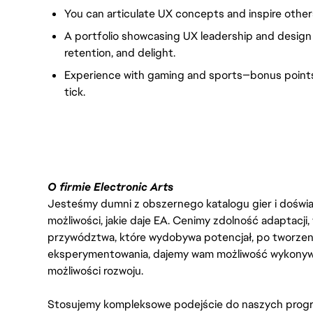
You can articulate UX concepts and inspire others
A portfolio showcasing UX leadership and desig
retention, and delight.
Experience with gaming and sports—bonus point
tick.
nhllaunchposting
O firmie Electronic Arts
Jesteśmy dumni z obszernego katalogu gier i doświadc
możliwości, jakie daje EA. Cenimy zdolność adaptacji
przywództwa, które wydobywa potencjał, po tworzenie
eksperymentowania, dajemy wam możliwość wykonywan
możliwości rozwoju.
Stosujemy kompleksowe podejście do naszych progr