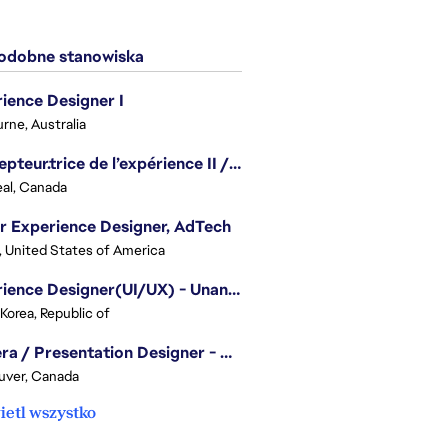
dobne stanowiska
ience Designer I
rne, Australia
Concepteur.trice de l’expérience II / Experience Designer II
al, Canada
r Experience Designer, AdTech
, United States of America
Experience Designer(UI/UX) - Unannounced Project
 Korea, Republic of
Camera / Presentation Designer - American Football
uver, Canada
etl wszystko