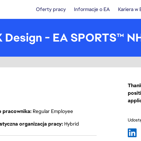
Oferty pracy
Informacje o EA
Kariera w
UX Design - EA SPORTS™ N
Thank
posit
appli
p pracownika
Regular Employee
Udostę
styczna organizacja pracy
Hybrid