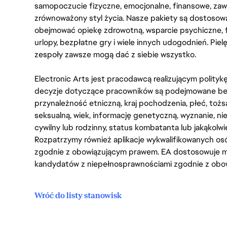
samopoczucie fizyczne, emocjonalne, finansowe, zaw
zrównoważony styl życia. Nasze pakiety są dostosow
obejmować opiekę zdrowotną, wsparcie psychiczne, 
urlopy, bezpłatne gry i wiele innych udogodnień. Pie
zespoły zawsze mogą dać z siebie wszystko.
Electronic Arts jest pracodawcą realizującym polity
decyzje dotyczące pracowników są podejmowane bez 
przynależność etniczną, kraj pochodzenia, płeć, tożs
seksualną, wiek, informację genetyczną, wyznanie, n
cywilny lub rodzinny, status kombatanta lub jakąkolw
Rozpatrzymy również aplikacje wykwalifikowanych 
zgodnie z obowiązującym prawem. EA dostosowuje mi
kandydatów z niepełnosprawnościami zgodnie z obo
Wróć do listy stanowisk