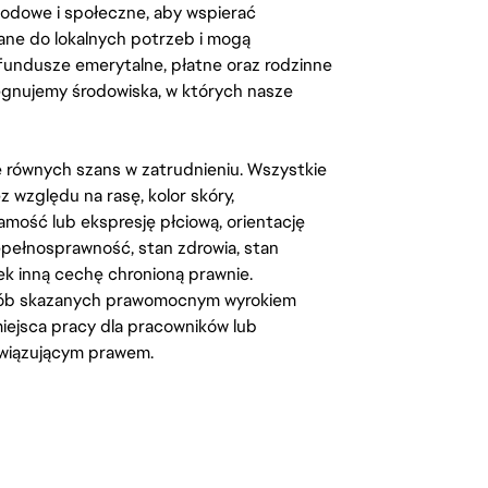
odowe i społeczne, aby wspierać
ane do lokalnych potrzeb i mogą
fundusze emerytalne, płatne oraz rodzinne
lęgnujemy środowiska, w których nasze
kę równych szans w zatrudnieniu. Wszystkie
względu na rasę, kolor skóry,
amość lub ekspresję płciową, orientację
iepełnosprawność, stan zdrowia, stan
iek inną cechę chronioną prawnie.
osób skazanych prawomocnym wyrokiem
ejsca pracy dla pracowników lub
wiązującym prawem.