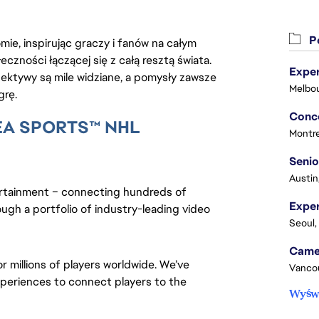
Po
ie, inspirując graczy i fanów na całym
łeczności łączącej się z całą resztą świata.
Exper
ektywy są mile widziane, a pomysły zawsze
Melbou
grę.
- EA SPORTS
™
NHL
Montre
Senio
Austin
rtainment – connecting hundreds of 
ugh a portfolio of industry-leading video 
Seoul,
 millions of players worldwide. We’ve 
Vanco
periences to connect players to the 
Wyświ