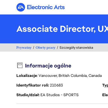
Electronic Arts
Associate Director, 
Prywatny
Oferty pracy
Szczegóły stanowiska
Informacje ogólne
Lokalizacje
: Vancouver, British Columbia, Canada
Identyfikator roli
210683
Ty
Studio/dział
EA Studios - SPORTS
Ela