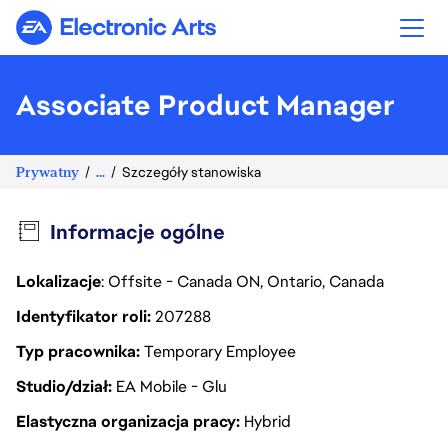
Electronic Arts
Associate Product Manager
Prywatny
...
Szczegóły stanowiska
Informacje ogólne
Lokalizacje
: Offsite - Canada ON, Ontario, Canada
Identyfikator roli
207288
Typ pracownika
Temporary Employee
Studio/dział
EA Mobile - Glu
Elastyczna organizacja pracy
Hybrid