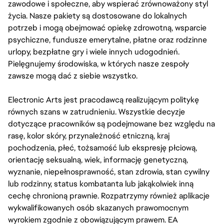
zawodowe i społeczne, aby wspierać zrównoważony styl
życia. Nasze pakiety są dostosowane do lokalnych
potrzeb i mogą obejmować opiekę zdrowotną, wsparcie
psychiczne, fundusze emerytalne, płatne oraz rodzinne
urlopy, bezpłatne gry i wiele innych udogodnień.
Pielęgnujemy środowiska, w których nasze zespoły
zawsze mogą dać z siebie wszystko.
Electronic Arts jest pracodawcą realizującym politykę
równych szans w zatrudnieniu. Wszystkie decyzje
dotyczące pracowników są podejmowane bez względu na
rasę, kolor skóry, przynależność etniczną, kraj
pochodzenia, płeć, tożsamość lub ekspresję płciową,
orientację seksualną, wiek, informację genetyczną,
wyznanie, niepełnosprawność, stan zdrowia, stan cywilny
lub rodzinny, status kombatanta lub jakąkolwiek inną
cechę chronioną prawnie. Rozpatrzymy również aplikacje
wykwalifikowanych osób skazanych prawomocnym
wyrokiem zgodnie z obowiązującym prawem. EA