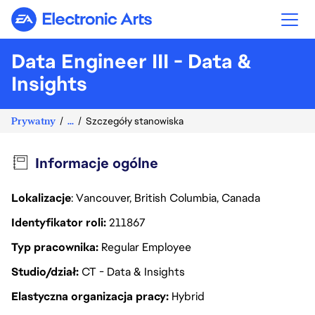
Electronic Arts
Data Engineer III - Data &
Insights
Prywatny
...
Szczegóły stanowiska
Informacje ogólne
Lokalizacje
: Vancouver, British Columbia, Canada
Identyfikator roli
211867
Typ pracownika
Regular Employee
Studio/dział
CT - Data & Insights
Elastyczna organizacja pracy
Hybrid