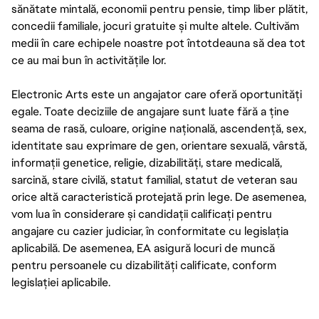
sănătate mintală, economii pentru pensie, timp liber plătit,
concedii familiale, jocuri gratuite și multe altele. Cultivăm
medii în care echipele noastre pot întotdeauna să dea tot
ce au mai bun în activitățile lor.
Electronic Arts este un angajator care oferă oportunități
egale. Toate deciziile de angajare sunt luate fără a ține
seama de rasă, culoare, origine națională, ascendență, sex,
identitate sau exprimare de gen, orientare sexuală, vârstă,
informații genetice, religie, dizabilități, stare medicală,
sarcină, stare civilă, statut familial, statut de veteran sau
orice altă caracteristică protejată prin lege. De asemenea,
vom lua în considerare și candidații calificați pentru
angajare cu cazier judiciar, în conformitate cu legislația
aplicabilă. De asemenea, EA asigură locuri de muncă
pentru persoanele cu dizabilități calificate, conform
legislației aplicabile.