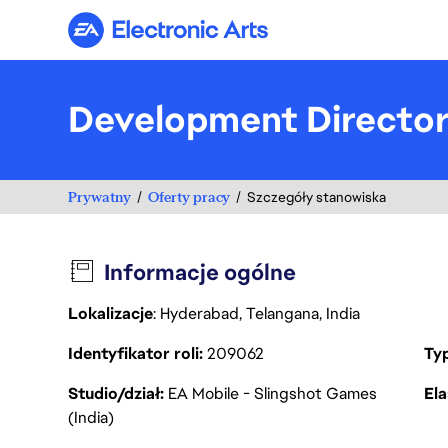
Electronic Arts
Development Directo
Prywatny
Oferty pracy
Szczegóły stanowiska
Informacje ogólne
Lokalizacje
: Hyderabad, Telangana, India
Identyfikator roli
209062
Ty
Studio/dział
EA Mobile - Slingshot Games
Ela
(India)