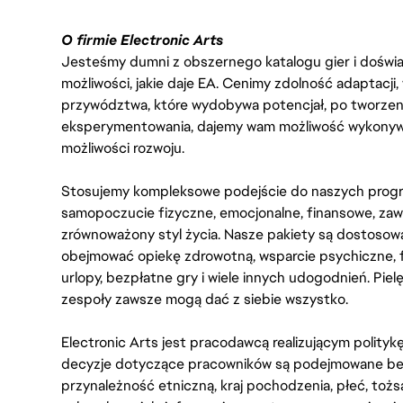
O firmie Electronic Arts
Jesteśmy dumni z obszernego katalogu gier i doświadc
możliwości, jakie daje EA. Cenimy zdolność adaptacji
przywództwa, które wydobywa potencjał, po tworzenie
eksperymentowania, dajemy wam możliwość wykonywan
możliwości rozwoju.
Stosujemy kompleksowe podejście do naszych progr
samopoczucie fizyczne, emocjonalne, finansowe, zaw
zrównoważony styl życia. Nasze pakiety są dostosow
obejmować opiekę zdrowotną, wsparcie psychiczne, 
urlopy, bezpłatne gry i wiele innych udogodnień. Pie
zespoły zawsze mogą dać z siebie wszystko.
Electronic Arts jest pracodawcą realizującym polity
decyzje dotyczące pracowników są podejmowane bez 
przynależność etniczną, kraj pochodzenia, płeć, tożs