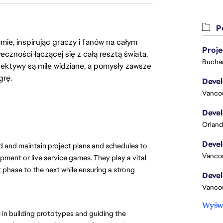
Po
ie, inspirując graczy i fanów na całym
Proj
łeczności łączącej się z całą resztą świata.
Buchar
ektywy są mile widziane, a pomysły zawsze
grę.
Vanco
Orland
d and maintain project plans and schedules to 
Vanco
ment or live service games. They play a vital 
 phase to the next while ensuring a strong 
Vanco
Wyświ
in building prototypes and guiding the 