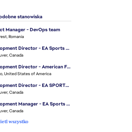
dobne stanowiska
ect Manager - DevOps team
est, Romania
Development Director - EA Sports FC
uver, Canada
Development Director - American Football
o, United States of America
Development Director - EA SPORTS UFC
uver, Canada
Development Manager - EA Sports FC
uver, Canada
etl wszystko