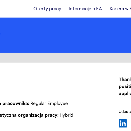
Oferty pracy
Informacje o EA
Kariera w
r
Thank
posit
appli
p pracownika
Regular Employee
Udostę
styczna organizacja pracy
Hybrid