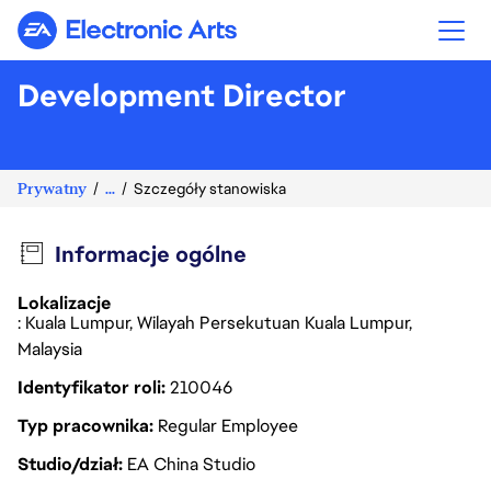
Electronic Arts
Development Director
Prywatny
...
Szczegóły stanowiska
Informacje ogólne
Lokalizacje
: Kuala Lumpur, Wilayah Persekutuan Kuala Lumpur,
Malaysia
Identyfikator roli
210046
Typ pracownika
Regular Employee
Studio/dział
EA China Studio