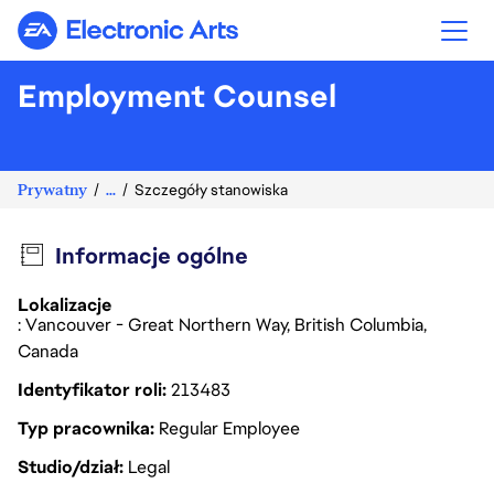
Electronic Arts
Employment Counsel
Prywatny
...
Szczegóły stanowiska
Informacje ogólne
Lokalizacje
: Vancouver - Great Northern Way, British Columbia,
Canada
Identyfikator roli
213483
Typ pracownika
Regular Employee
Studio/dział
Legal