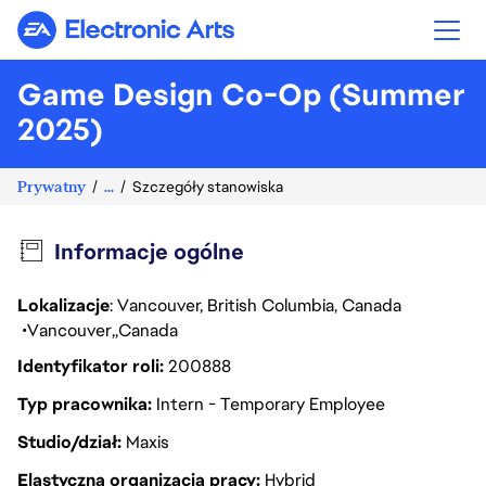
Electronic Arts
Game Design Co-Op (Summer
2025)
Prywatny
...
Szczegóły stanowiska
Informacje ogólne
Lokalizacje
: Vancouver, British Columbia, Canada
Vancouver
Canada
Identyfikator roli
200888
Typ pracownika
Intern - Temporary Employee
Studio/dział
Maxis
Elastyczna organizacja pracy
Hybrid