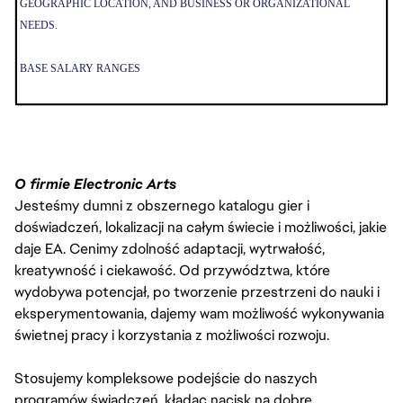
GEOGRAPHIC LOCATION, AND BUSINESS OR ORGANIZATIONAL
NEEDS.
BASE SALARY RANGES
• BRITISH COLUMBIA (DEPENDING ON LOCATION E.G. VANCOUVER
VS. VICTORIA):
º $60,000 - $65,000 CAN SALARY
THE PAY IS JUST ONE PART OF THE OVERALL COMPENSATION AT EA.
O firmie Electronic Arts
WE ALSO OFFER A PACKAGE OF BENEFITS INCLUDING 80 HOURS PER
Jesteśmy dumni z obszernego katalogu gier i
YEAR OF SICK TIME (PRORATED BASED ON SCHEDULED HOURS PER
doświadczeń, lokalizacji na całym świecie i możliwości, jakie
WEEK IF LESS THAN FULL-TIME), 16 PAID COMPANY HOLIDAYS PER
daje EA. Cenimy zdolność adaptacji, wytrwałość,
YEAR, MEDICAL INSURANCE, AND 401(K).
kreatywność i ciekawość. Od przywództwa, które
wydobywa potencjał, po tworzenie przestrzeni do nauki i
eksperymentowania, dajemy wam możliwość wykonywania
świetnej pracy i korzystania z możliwości rozwoju.
Stosujemy kompleksowe podejście do naszych
programów świadczeń, kładąc nacisk na dobre