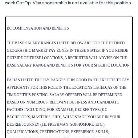
week Co-Op. Visa sponsorship is not available for this position.
BC COMPENSATION AND BENEFITS
THE BASE SALARY RANGES LISTED BELOW ARE FOR THE DEFINED
GEOGRAPHIC MARKET PAY ZONES IN THESE STATES. IF YOU RESIDE
OUTSIDE OF THESE LOCATIONS, A RECRUITER WILL ADVISE ON THE
BASE SALARY RANGE AND BENEFITS FOR YOUR SPECIFIC LOCATION.
EA HAS LISTED THE PAY RANGES IT IN GOOD FAITH EXPECTS TO PAY
APPLICANTS FOR THIS ROLE IN THE LOCATIONS LISTED, AS OF THE
TIME OF THIS POSTING. SALARY OFFERED WILL BE DETERMINED
BASED ON NUMEROUS RELEVANT BUSINESS AND CANDIDATE
FACTORS INCLUDING, FOR EXAMPLE, DEGREE TYPE (E.G.
BACHELOR’S, MASTER’S, PHD), WHAT STAGE YOU ARE IN YOUR
DEGREE JOURNEY (I.E. FRESHMAN, SOPHOMORE, ETC.),
QUALIFICATIONS, CERTIFICATIONS, EXPERIENCE, SKILLS,