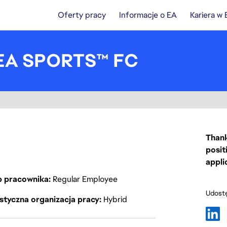
Oferty pracy
Informacje o EA
Kariera w
 EA SPORTS™ FC
Thank
posit
appli
p pracownika
Regular Employee
Udostę
styczna organizacja pracy
Hybrid