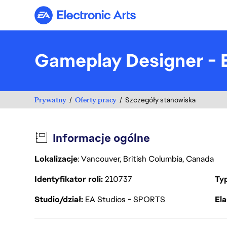
Electronic Arts
Gameplay Designer -
Prywatny
Oferty pracy
Szczegóły stanowiska
Informacje ogólne
Lokalizacje
: Vancouver, British Columbia, Canada
Identyfikator roli
210737
Ty
Studio/dział
EA Studios - SPORTS
Ela