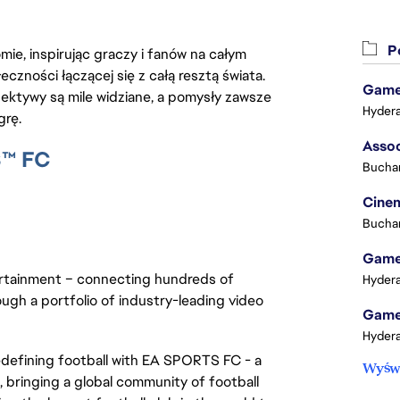
Po
ie, inspirując graczy i fanów na całym
łeczności łączącej się z całą resztą świata.
Game 
ektywy są mile widziane, a pomysły zawsze
Hydera
grę.
S™ FC
Buchar
Cinem
Buchar
Game 
ertainment – connecting hundreds of
Hydera
ough a portfolio of industry-leading video
Game 
Hydera
redefining football with EA SPORTS FC - a
Wyświ
 bringing a global community of football