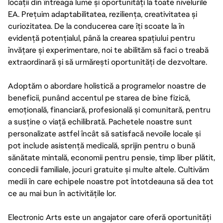
locații din întreaga lume și oportunități la toate nivelurile
EA. Prețuim adaptabilitatea, reziliența, creativitatea și
curiozitatea. De la conducerea care îți scoate la în
evidență potențialul, până la crearea spațiului pentru
învățare și experimentare, noi te abilităm să faci o treabă
extraordinară și să urmărești oportunități de dezvoltare.
Adoptăm o abordare holistică a programelor noastre de
beneficii, punând accentul pe starea de bine fizică,
emoțională, financiară, profesională și comunitară, pentru
a susține o viață echilibrată. Pachetele noastre sunt
personalizate astfel încât să satisfacă nevoile locale și
pot include asistență medicală, sprijin pentru o bună
sănătate mintală, economii pentru pensie, timp liber plătit,
concedii familiale, jocuri gratuite și multe altele. Cultivăm
medii în care echipele noastre pot întotdeauna să dea tot
ce au mai bun în activitățile lor.
Electronic Arts este un angajator care oferă oportunități