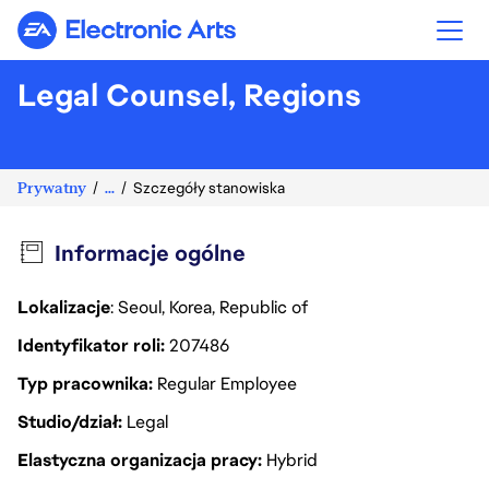
Electronic Arts
Legal Counsel, Regions
Prywatny
...
Szczegóły stanowiska
Informacje ogólne
Lokalizacje
: Seoul, Korea, Republic of
Identyfikator roli
207486
Typ pracownika
Regular Employee
Studio/dział
Legal
Elastyczna organizacja pracy
Hybrid