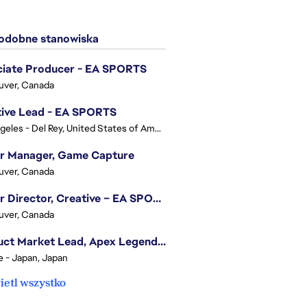
dobne stanowiska
ciate Producer - EA SPORTS
uver, Canada
tive Lead - EA SPORTS
Los Angeles - Del Rey, United States of America
or Manager, Game Capture
uver, Canada
Senior Director, Creative – EA SPORTS FC
uver, Canada
Product Market Lead, Apex Legends Japan
e - Japan, Japan
etl wszystko