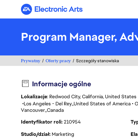
Electronic Arts
Program Manager, Adv
Prywatny
Oferty pracy
Szczegóły stanowiska
Informacje ogólne
Lokalizacje
: Redwood City, California, United State
Los Angeles - Del Rey
United States of America
O
Vancouver
Canada
Identyfikator roli
210954
Ty
Studio/dział
Marketing
Ela