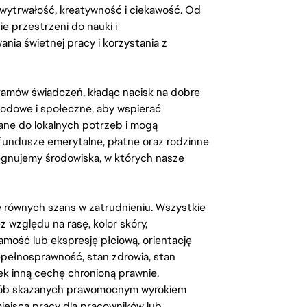
, wytrwałość, kreatywność i ciekawość. Od
 przestrzeni do nauki i
ia świetnej pracy i korzystania z
amów świadczeń, kładąc nacisk na dobre
odowe i społeczne, aby wspierać
ane do lokalnych potrzeb i mogą
fundusze emerytalne, płatne oraz rodzinne
lęgnujemy środowiska, w których nasze
kę równych szans w zatrudnieniu. Wszystkie
względu na rasę, kolor skóry,
amość lub ekspresję płciową, orientację
iepełnosprawność, stan zdrowia, stan
iek inną cechę chronioną prawnie.
osób skazanych prawomocnym wyrokiem
ejsca pracy dla pracowników lub