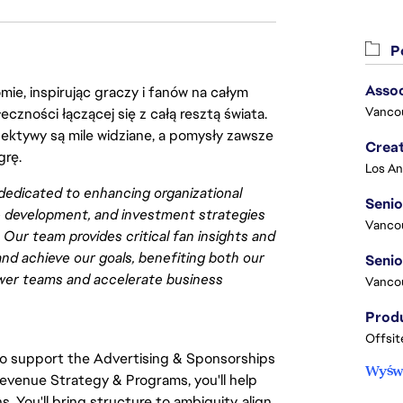
Po
Asso
ie, inspirując graczy i fanów na całym
Vanco
łeczności łączącej się z całą resztą świata.
ektywy są mile widziane, a pomysły zawsze
Crea
grę.
dedicated to enhancing organizational
Seni
e development, and investment strategies
Vanco
Our team provides critical fan insights and
and achieve our goals, benefiting both our
ower teams and accelerate business
Vanco
Offsit
to support the Advertising & Sponsorships
Wyświ
Revenue Strategy & Programs, you'll help
 You'll bring structure to ambiguity, align