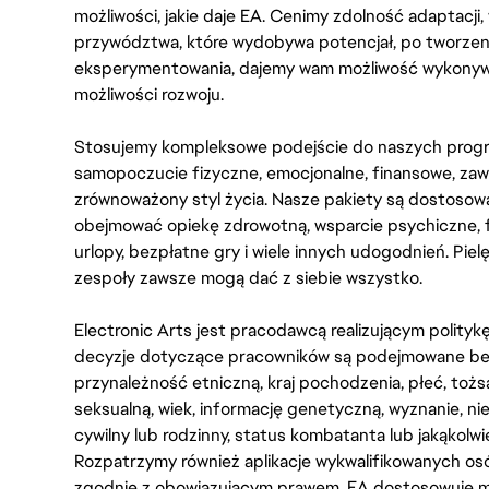
możliwości, jakie daje EA. Cenimy zdolność adaptacji
przywództwa, które wydobywa potencjał, po tworzenie
eksperymentowania, dajemy wam możliwość wykonywan
możliwości rozwoju.
Stosujemy kompleksowe podejście do naszych progr
samopoczucie fizyczne, emocjonalne, finansowe, zaw
zrównoważony styl życia. Nasze pakiety są dostosow
obejmować opiekę zdrowotną, wsparcie psychiczne, 
urlopy, bezpłatne gry i wiele innych udogodnień. Pie
zespoły zawsze mogą dać z siebie wszystko.
Electronic Arts jest pracodawcą realizującym polity
decyzje dotyczące pracowników są podejmowane bez 
przynależność etniczną, kraj pochodzenia, płeć, tożs
seksualną, wiek, informację genetyczną, wyznanie, n
cywilny lub rodzinny, status kombatanta lub jakąkolw
Rozpatrzymy również aplikacje wykwalifikowanych 
zgodnie z obowiązującym prawem. EA dostosowuje mi