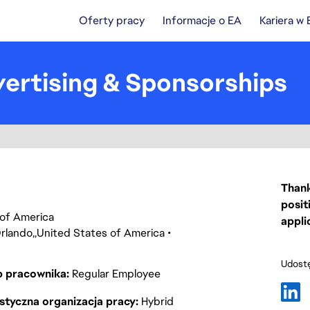
Oferty pracy
Informacje o EA
Kariera w
ertising & Sponsorships
Thank
posit
s of America
appli
rlando
United States of America
Udostę
p pracownika
Regular Employee
styczna organizacja pracy
Hybrid