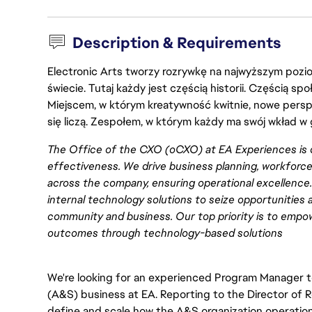
Description & Requirements
Electronic Arts tworzy rozrywkę na najwyższym poziom
świecie. Tutaj każdy jest częścią historii. Częścią spo
Miejscem, w którym kreatywność kwitnie, nowe persp
się liczą. Zespołem, w którym każdy ma swój wkład w 
The Office of the CXO (oCXO) at EA Experiences is 
effectiveness. We drive business planning, workforc
across the company, ensuring operational excellence. 
internal technology solutions to seize opportunities 
community and business. Our top priority is to emp
outcomes through technology-based solutions
We're looking for an experienced Program Manager 
(A&S) business at EA. Reporting to the Director of 
define and scale how the A&S organization operations.