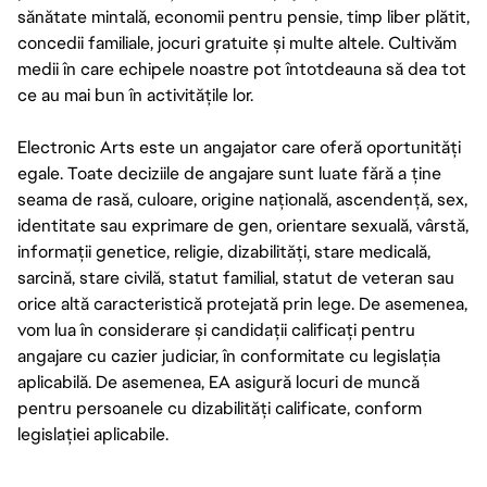
sănătate mintală, economii pentru pensie, timp liber plătit,
concedii familiale, jocuri gratuite și multe altele. Cultivăm
medii în care echipele noastre pot întotdeauna să dea tot
ce au mai bun în activitățile lor.
Electronic Arts este un angajator care oferă oportunități
egale. Toate deciziile de angajare sunt luate fără a ține
seama de rasă, culoare, origine națională, ascendență, sex,
identitate sau exprimare de gen, orientare sexuală, vârstă,
informații genetice, religie, dizabilități, stare medicală,
sarcină, stare civilă, statut familial, statut de veteran sau
orice altă caracteristică protejată prin lege. De asemenea,
vom lua în considerare și candidații calificați pentru
angajare cu cazier judiciar, în conformitate cu legislația
aplicabilă. De asemenea, EA asigură locuri de muncă
pentru persoanele cu dizabilități calificate, conform
legislației aplicabile.