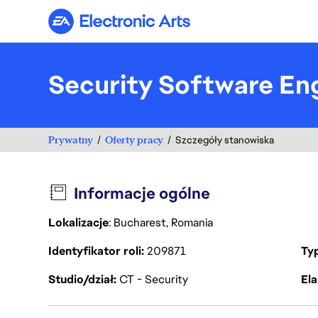
Electronic Arts
Security Software En
Prywatny
Oferty pracy
Szczegóły stanowiska
Informacje ogólne
Lokalizacje
: Bucharest, Romania
Identyfikator roli
209871
Ty
Studio/dział
CT - Security
Ela