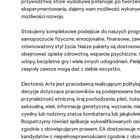
przywództwa, które wydobywa potencjał, po tworzenie
eksperymentowania, dajemy wam możliwość wykonywan
możliwości rozwoju.
Stosujemy kompleksowe podejście do naszych progr
samopoczucie fizyczne, emocjonalne, finansowe, zaw
zrównoważony styl życia. Nasze pakiety są dostosow
obejmować opiekę zdrowotną, wsparcie psychiczne, 
urlopy, bezpłatne gry i wiele innych udogodnień. Pie
zespoły zawsze mogą dać z siebie wszystko.
Electronic Arts jest pracodawcą realizującym polity
decyzje dotyczące pracowników są podejmowane bez 
przynależność etniczną, kraj pochodzenia, płeć, tożs
seksualną, wiek, informację genetyczną, wyznanie, n
cywilny lub rodzinny, status kombatanta lub jakąkolw
Rozpatrzymy również aplikacje wykwalifikowanych 
zgodnie z obowiązującym prawem. EA dostosowuje mi
kandydatów z niepełnosprawnościami zgodnie z obo