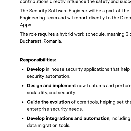
contributions directly influence the safety and succ
The Security Software Engineer will be a part of the
Engineering team and will report directly to the Dire
Apps.
The role requires a hybrid work schedule, meaning 3 
Bucharest, Romania.
Responsibilities:
Develop
in-house security applications that help
security automation.
Design and implement
new features and perform
scalability, and security.
Guide the evolution
of core tools, helping set th
enterprise security needs.
Develop integrations and automation
, includin
data migration tools.