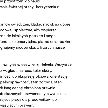
 przestrzeni do nauki i
ia świetnej pracy i korzystania z
amów świadczeń, kładąc nacisk na dobre
odowe i społeczne, aby wspierać
ane do lokalnych potrzeb i mogą
fundusze emerytalne, płatne oraz rodzinne
lęgnujemy środowiska, w których nasze
kę równych szans w zatrudnieniu. Wszystkie
względu na rasę, kolor skóry,
amość lub ekspresję płciową, orientację
iepełnosprawność, stan zdrowia, stan
iek inną cechę chronioną prawnie.
osób skazanych prawomocnym wyrokiem
ejsca pracy dla pracowników lub
wiązującym prawem.