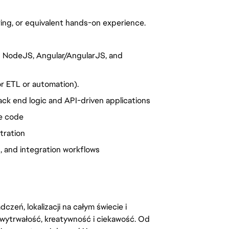
ing, or equivalent hands-on experience.
s NodeJS, Angular/AngularJS, and
for ETL or automation).
ack end logic and API-driven applications
le code
tration
, and integration workflows
zeń, lokalizacji na całym świecie i
, wytrwałość, kreatywność i ciekawość. Od