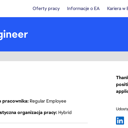
Oferty pracy
Informacje o EA
Kariera w
gineer
Thank
posit
appli
p pracownika
Regular Employee
Udostę
styczna organizacja pracy
Hybrid