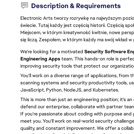
Description & Requirements
Electronic Arts tworzy rozrywkę na najwyższym poziom
świecie. Tutaj każdy jest częścią historii. Częścią spo
Miejscem, w którym kreatywność kwitnie, nowe persp
się liczą. Zespołem, w którym każdy ma swój wkład w 
We're looking for a motivated
Security Software En
Engineering Apps
team. This hands-on role is perfe
improving security tools that protect our organizatio
You'll work on a diverse range of applications, from t
scanning systems and security productivity tools, u
JavaScript, Python, NodeJS, and Kubernetes.
This is more than just an engineering position; it's a
defend our enterprise, collaborate with partner team
If you're passionate about coding with purpose and g
meet you. You'll work on real-world security challeng
quality, and constant improvement. We offer a colla