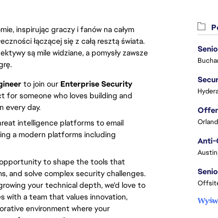
Po
ie, inspirując graczy i fanów na całym
łeczności łączącej się z całą resztą świata.
Senio
ektywy są mile widziane, a pomysły zawsze
Buchar
grę.
Secur
gineer
to join our
Enterprise Security
Hydera
ct for someone who loves building and
n every day.
Orland
hreat intelligence platforms to email
sing a modern platforms including
Anti-
Austin
n opportunity to shape the tools that
Senio
s, and solve complex security challenges.
Offsit
rowing your technical depth, we'd love to
es with a team that values innovation,
Wyświ
borative environment where your