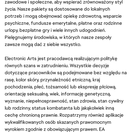
zawodowe i społeczne, aby wspierać zrównoważony styl
życia. Nasze pakiety są dostosowane do lokalnych
potrzeb i mogą obejmować opiekę zdrowotną, wsparcie
psychiczne, fundusze emerytalne, płatne oraz rodzinne
urlopy, bezpłatne gry i wiele innych udogodnień.
Pielęgnujemy środowiska, w których nasze zespoły
zawsze mogą dać z siebie wszystko.
Electronic Arts jest pracodawcą realizującym politykę
równych szans w zatrudnieniu. Wszystkie decyzje
dotyczące pracowników są podejmowane bez względu na
rasę, kolor skóry, przynależność etniczną, kraj
pochodzenia, płeć, tożsamość lub ekspresję płciową,
orientację seksualną, wiek, informację genetyczną,
wyznanie, niepełnosprawność, stan zdrowia, stan cywilny
lub rodzinny, status kombatanta lub jakąkolwiek inną
cechę chronioną prawnie. Rozpatrzymy również aplikacje
wykwalifikowanych osób skazanych prawomocnym
wyrokiem zgodnie z obowiązującym prawem. EA