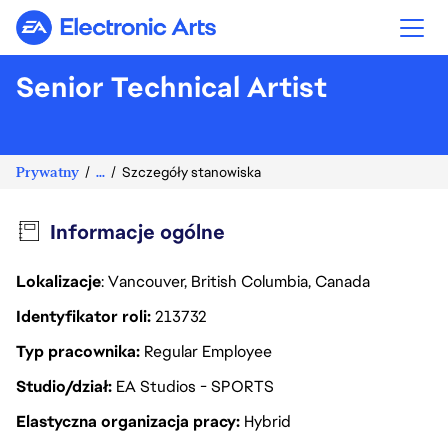
Electronic Arts
Senior Technical Artist
Prywatny
...
Szczegóły stanowiska
Informacje ogólne
Lokalizacje
: Vancouver, British Columbia, Canada
Identyfikator roli
213732
Typ pracownika
Regular Employee
Studio/dział
EA Studios - SPORTS
Elastyczna organizacja pracy
Hybrid