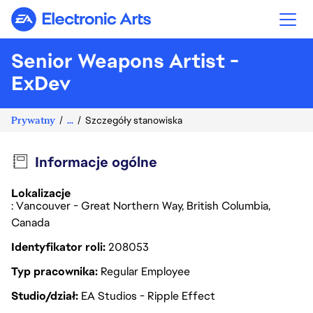
Electronic Arts
Senior Weapons Artist -
ExDev
Prywatny
...
Szczegóły stanowiska
Informacje ogólne
Lokalizacje
: Vancouver - Great Northern Way, British Columbia,
Canada
Identyfikator roli
208053
Typ pracownika
Regular Employee
Studio/dział
EA Studios - Ripple Effect