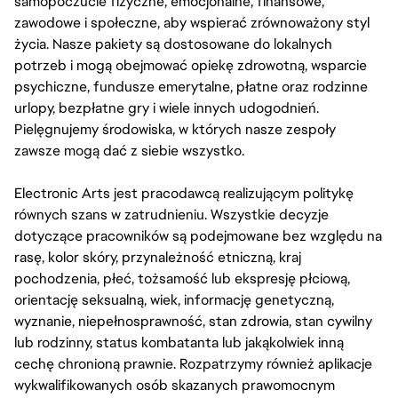
samopoczucie fizyczne, emocjonalne, finansowe,
zawodowe i społeczne, aby wspierać zrównoważony styl
życia. Nasze pakiety są dostosowane do lokalnych
potrzeb i mogą obejmować opiekę zdrowotną, wsparcie
psychiczne, fundusze emerytalne, płatne oraz rodzinne
urlopy, bezpłatne gry i wiele innych udogodnień.
Pielęgnujemy środowiska, w których nasze zespoły
zawsze mogą dać z siebie wszystko.
Electronic Arts jest pracodawcą realizującym politykę
równych szans w zatrudnieniu. Wszystkie decyzje
dotyczące pracowników są podejmowane bez względu na
rasę, kolor skóry, przynależność etniczną, kraj
pochodzenia, płeć, tożsamość lub ekspresję płciową,
orientację seksualną, wiek, informację genetyczną,
wyznanie, niepełnosprawność, stan zdrowia, stan cywilny
lub rodzinny, status kombatanta lub jakąkolwiek inną
cechę chronioną prawnie. Rozpatrzymy również aplikacje
wykwalifikowanych osób skazanych prawomocnym