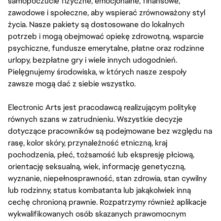
samopoczucie fizyczne, emocjonalne, finansowe,
zawodowe i społeczne, aby wspierać zrównoważony styl
życia. Nasze pakiety są dostosowane do lokalnych
potrzeb i mogą obejmować opiekę zdrowotną, wsparcie
psychiczne, fundusze emerytalne, płatne oraz rodzinne
urlopy, bezpłatne gry i wiele innych udogodnień.
Pielęgnujemy środowiska, w których nasze zespoły
zawsze mogą dać z siebie wszystko.
Electronic Arts jest pracodawcą realizującym politykę
równych szans w zatrudnieniu. Wszystkie decyzje
dotyczące pracowników są podejmowane bez względu na
rasę, kolor skóry, przynależność etniczną, kraj
pochodzenia, płeć, tożsamość lub ekspresję płciową,
orientację seksualną, wiek, informację genetyczną,
wyznanie, niepełnosprawność, stan zdrowia, stan cywilny
lub rodzinny, status kombatanta lub jakąkolwiek inną
cechę chronioną prawnie. Rozpatrzymy również aplikacje
wykwalifikowanych osób skazanych prawomocnym