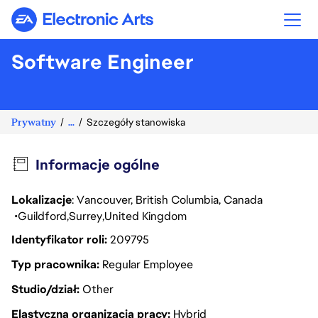
Electronic Arts
Software Engineer
Prywatny
...
Szczegóły stanowiska
Informacje ogólne
Lokalizacje
: Vancouver, British Columbia, Canada
Guildford
Surrey
United Kingdom
Identyfikator roli
209795
Typ pracownika
Regular Employee
Studio/dział
Other
Elastyczna organizacja pracy
Hybrid