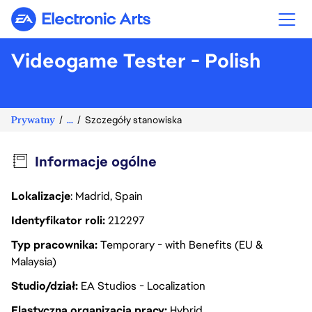
Electronic Arts
Videogame Tester - Polish
Prywatny
...
Szczegóły stanowiska
Informacje ogólne
Lokalizacje
: Madrid, Spain
Identyfikator roli
212297
Typ pracownika
Temporary - with Benefits (EU &
Malaysia)
Studio/dział
EA Studios - Localization
Elastyczna organizacja pracy
Hybrid