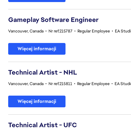
Gameplay Software Engineer
Vancouver, Canada
•
Nr ref.215787
•
Regular Employee
•
EA Stud
Więcej informacji
Technical Artist - NHL
Vancouver, Canada
•
Nr ref.215811
•
Regular Employee
•
EA Stud
Więcej informacji
Technical Artist - UFC