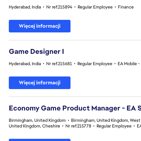
Hyderabad, India
•
Nr ref.215894
•
Regular Employee
•
Finance
Więcej informacji
Game Designer I
Hyderabad, India
•
Nr ref.215681
•
Regular Employee
•
EA Mobile -
Więcej informacji
Economy Game Product Manager - EA
Birmingham, United Kingdom
•
Birmingham, United Kingdom, West
United Kingdom, Cheshire
•
Nr ref.215778
•
Regular Employee
•
E