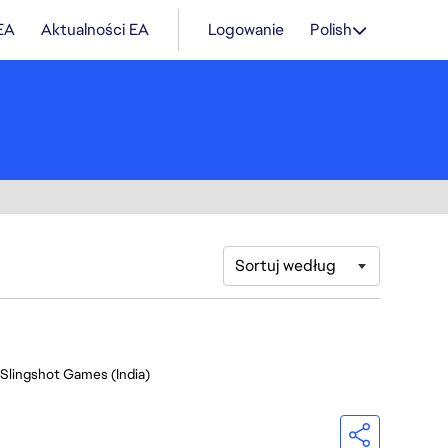
 EA
Aktualności EA
Logowanie
Polish
Sortuj według
 Slingshot Games (India)