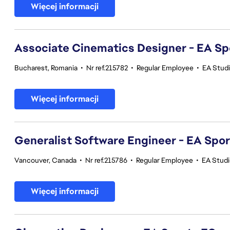
Więcej informacji
Associate Cinematics Designer - EA Sp
Bucharest, Romania
•
Nr ref.215782
•
Regular Employee
•
EA Stud
Więcej informacji
Generalist Software Engineer - EA Spo
Vancouver, Canada
•
Nr ref.215786
•
Regular Employee
•
EA Stud
Więcej informacji