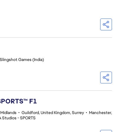
 Slingshot Games (India)
 SPORTS™ F1
 Midlands
•
Guildford, United Kingdom, Surrey
•
Manchester,
A Studios - SPORTS