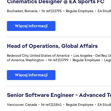
Cinematics Designer @ EA Sports FC
Bucharest, Romania
•
Nr ref.215795
•
Regular Employee
•
EA Stud
Więcej informacji
Head of Operations, Global Affairs
Redwood City, United States of America
•
Los Angeles - Del Rey, U
of America, Washington
•
Nr ref.215799
•
Regular Employee
•
Lega
Więcej informacji
Senior Software Engineer - Advanced 
Vancouver, Canada
•
Nr ref.215841
•
Regular Employee
•
EA Stud