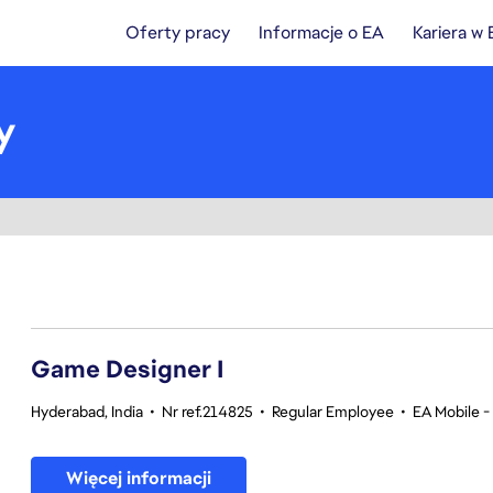
Oferty pracy
Informacje o EA
Kariera w
y
1-20 z 356 Brak wyników
Game Designer I
Hyderabad, India
•
Nr ref.214825
•
Regular Employee
•
EA Mobile -
Więcej informacji