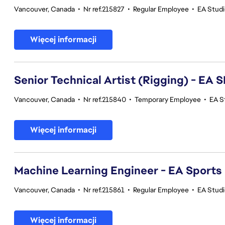
Vancouver, Canada
•
Nr ref.215827
•
Regular Employee
•
EA Stud
Więcej informacji
Senior Technical Artist (Rigging) - E
Vancouver, Canada
•
Nr ref.215840
•
Temporary Employee
•
EA S
Więcej informacji
Machine Learning Engineer - EA Sports
Vancouver, Canada
•
Nr ref.215861
•
Regular Employee
•
EA Stud
Więcej informacji